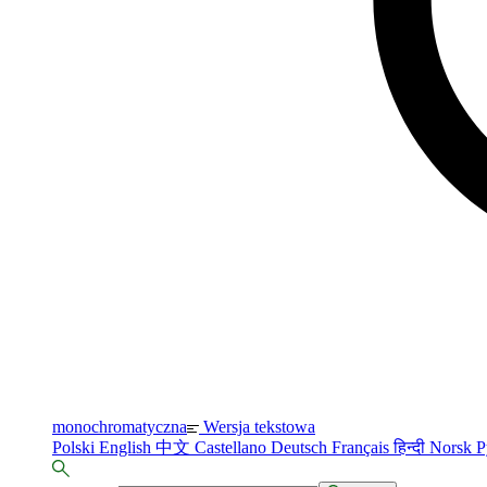
monochromatyczna
Wersja tekstowa
Polski
English
中文
Castellano
Deutsch
Français
हिन्दी
Norsk
Р