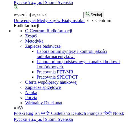
Русский
العربية
Suomi
Svenska
wyszukaj
Szukaj
Uniwersytet Medyczny w Białymstoku
›
›
Centrum
Radiofarmacji
O Centrum Radiofarmacji
Zespół
Metodyka
Zaplecze badawcze
Laboratorium syntezy i kontroli jakości
radiofarmaceutyków
Laboratorium podstawowych analiz i hodowli
komórkowych
Pracownia PET/MR
Pracownia SPECT/CT
Oferta współpracy naukowej
Zaplecze sprzętowe
Nauka
Poczta
Wirtualny Dziekanat
Polski
English
中文
Castellano
Deutsch
Français
हिन्दी
Norsk
Русский
العربية
Suomi
Svenska