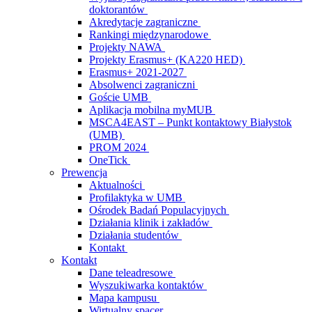
doktorantów
Akredytacje zagraniczne
Rankingi międzynarodowe
Projekty NAWA
Projekty Erasmus+ (KA220 HED)
Erasmus+ 2021-2027
Absolwenci zagraniczni
Goście UMB
Aplikacja mobilna myMUB
MSCA4EAST – Punkt kontaktowy Białystok
(UMB)
PROM 2024
OneTick
Prewencja
Aktualności
Profilaktyka w UMB
Ośrodek Badań Populacyjnych
Działania klinik i zakładów
Działania studentów
Kontakt
Kontakt
Dane teleadresowe
Wyszukiwarka kontaktów
Mapa kampusu
Wirtualny spacer