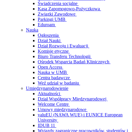
Świadczenia socjalne
Kasa Zapomogowo-Pożyczkowa
Związki Zawodowe
Parkingi UMB
Eduroam
Nauka
Ogłoszenia
Dział Nauki
Dział Rozwoju i Ewaluacji
Komisje etyczne
Biuro Transferu Technologii
Ośrodek Wsparcia Badań Klinicznych
Open Access
Nauka w UMB
Centra badawcze
Weź udział w badaniu
Umiędzynarodowienie
Aktualności
Dział Współpracy Międzynarodowej
Welcome Centre
Umowy międzynarodowe
valuEU (NAWA WUE) i EUNICE European
University
IDUB 11
Wyjazdy zagraniczne pracowników, studentów i