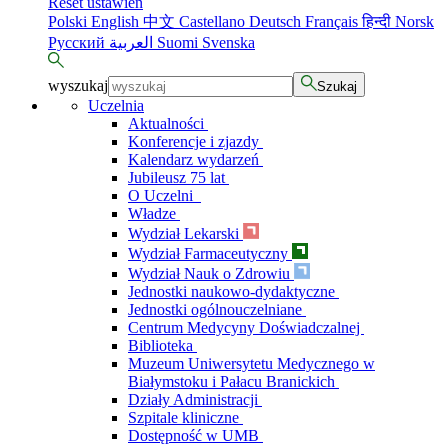
Reset ustawień
Polski
English
中文
Castellano
Deutsch
Français
हिन्दी
Norsk
Русский
العربية
Suomi
Svenska
wyszukaj
Szukaj
Uczelnia
Aktualności
Konferencje i zjazdy
Kalendarz wydarzeń
Jubileusz 75 lat
O Uczelni
Władze
Wydział Lekarski
Wydział Farmaceutyczny
Wydział Nauk o Zdrowiu
Jednostki naukowo-dydaktyczne
Jednostki ogólnouczelniane
Centrum Medycyny Doświadczalnej
Biblioteka
Muzeum Uniwersytetu Medycznego w
Białymstoku i Pałacu Branickich
Działy Administracji
Szpitale kliniczne
Dostępność w UMB