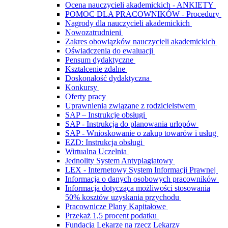
Ocena nauczycieli akademickich - ANKIETY
POMOC DLA PRACOWNIKÓW - Procedury
Nagrody dla nauczycieli akademickich
Nowozatrudnieni
Zakres obowiązków nauczycieli akademickich
Oświadczenia do ewaluacji
Pensum dydaktyczne
Kształcenie zdalne
Doskonałość dydaktyczna
Konkursy
Oferty pracy
Uprawnienia związane z rodzicielstwem
SAP – Instrukcje obsługi
SAP - Instrukcja do planowania urlopów
SAP - Wnioskowanie o zakup towarów i usług
EZD: Instrukcja obsługi
Wirtualna Uczelnia
Jednolity System Antyplagiatowy
LEX - Internetowy System Informacji Prawnej
Informacja o danych osobowych pracowników
Informacja dotycząca możliwości stosowania
50% kosztów uzyskania przychodu
Pracownicze Plany Kapitałowe
Przekaż 1,5 procent podatku
Fundacja Lekarze na rzecz Lekarzy