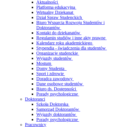
Aktualności
Platforma edukacyjna
Wirtualny Dziekanat
Dział Spraw Studenckich
Biuro Wsparcia Rozwoju Studentów i
Doktorantów
Kontakt do dziekanatów
Regulamin studiów i inne akty prawne
Kalendarz roku akademickiego
Stypendia - świadczenia dla studentów
Organizacje studenckie
Wyjazdy studentów
Mostum
Domy Studenta
Sport i zdrowie
Doradca zawodowy
Dane osobowe studentów
Biuro ds. Dostępności
Porady psychologiczne
Doktoranci
Szkoła Doktorska
Samorząd Doktorantów
Wyjazdy doktorantów
Porady psychologiczne
Pracownicy