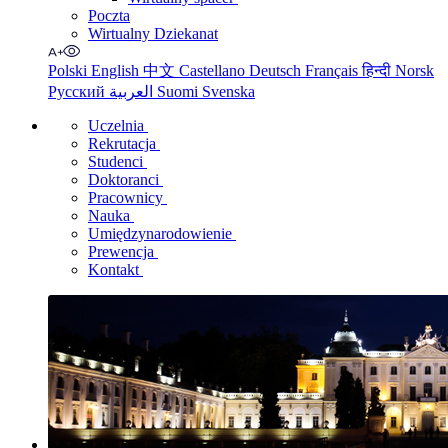
Poczta
Wirtualny Dziekanat
Polski
English
中文
Castellano
Deutsch
Français
हिन्दी
Norsk
Русский
العربية
Suomi
Svenska
Uczelnia
Rekrutacja
Studenci
Doktoranci
Pracownicy
Nauka
Umiędzynarodowienie
Prewencja
Kontakt