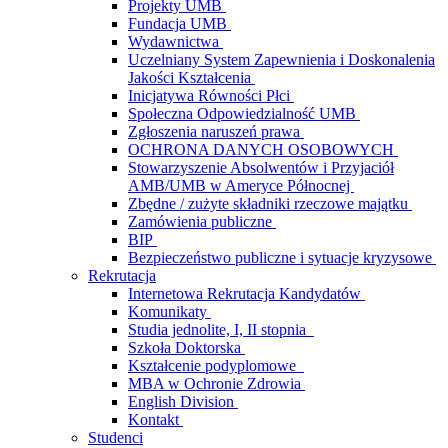
Projekty UMB
Fundacja UMB
Wydawnictwa
Uczelniany System Zapewnienia i Doskonalenia
Jakości Kształcenia
Inicjatywa Równości Płci
Społeczna Odpowiedzialność UMB
Zgłoszenia naruszeń prawa
OCHRONA DANYCH OSOBOWYCH
Stowarzyszenie Absolwentów i Przyjaciół
AMB/UMB w Ameryce Północnej
Zbędne / zużyte składniki rzeczowe majątku
Zamówienia publiczne
BIP
Bezpieczeństwo publiczne i sytuacje kryzysowe
Rekrutacja
Internetowa Rekrutacja Kandydatów
Komunikaty
Studia jednolite, I, II stopnia
Szkoła Doktorska
Kształcenie podyplomowe
MBA w Ochronie Zdrowia
English Division
Kontakt
Studenci