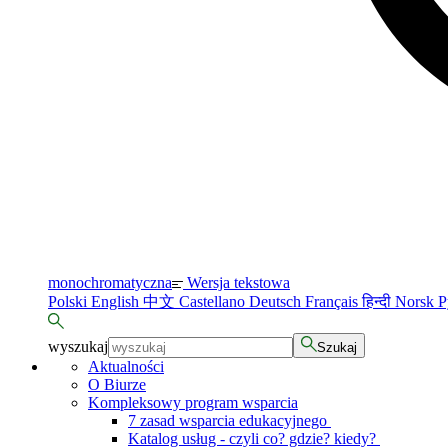
monochromatyczna
Wersja tekstowa
Polski
English
中文
Castellano
Deutsch
Français
हिन्दी
Norsk
Р
wyszukaj
Szukaj
Aktualności
O Biurze
Kompleksowy program wsparcia
7 zasad wsparcia edukacyjnego
Katalog usług - czyli co? gdzie? kiedy?