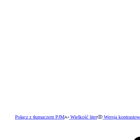
Połącz z tłumaczem PJM
Wielkość liter
Wersja kontrasto