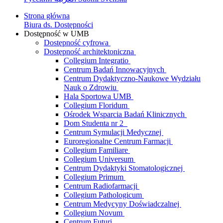
Strona główna
Biura ds. Dostępności
Dostępność w UMB
Dostępność cyfrowa
Dostępność architektoniczna
Collegium Integratio
Centrum Badań Innowacyjnych
Centrum Dydaktyczno-Naukowe Wydziału
Nauk o Zdrowiu
Hala Sportowa UMB
Collegium Floridum
Ośrodek Wsparcia Badań Klinicznych
Dom Studenta nr 2
Centrum Symulacji Medycznej
Euroregionalne Centrum Farmacji
Collegium Familiare
Collegium Universum
Centrum Dydaktyki Stomatologicznej
Collegium Primum
Centrum Radiofarmacji
Collegium Pathologicum
Centrum Medycyny Doświadczalnej
Collegium Novum
Centrum Futuri