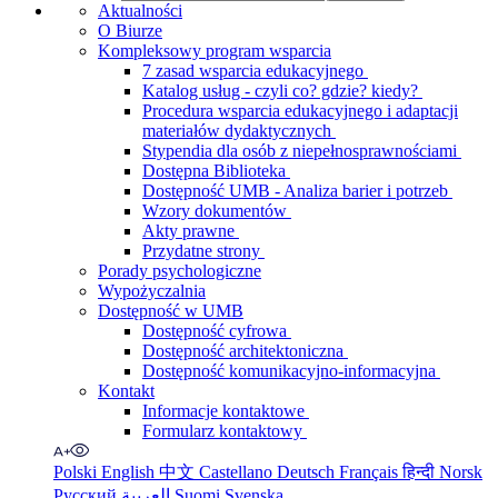
Aktualności
O Biurze
Kompleksowy program wsparcia
7 zasad wsparcia edukacyjnego
Katalog usług - czyli co? gdzie? kiedy?
Procedura wsparcia edukacyjnego i adaptacji
materiałów dydaktycznych
Stypendia dla osób z niepełnosprawnościami
Dostępna Biblioteka
Dostępność UMB - Analiza barier i potrzeb
Wzory dokumentów
Akty prawne
Przydatne strony
Porady psychologiczne
Wypożyczalnia
Dostępność w UMB
Dostępność cyfrowa
Dostępność architektoniczna
Dostępność komunikacyjno-informacyjna
Kontakt
Informacje kontaktowe
Formularz kontaktowy
Polski
English
中文
Castellano
Deutsch
Français
हिन्दी
Norsk
Русский
العربية
Suomi
Svenska