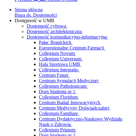
Strona główna
Biura ds. Dostępności
Dostępność w UMB
Dostępność cyfrowa
Dostępność architektoniczna
Dostępność komunikacyjno-informacyjna
Pałac Branickich
Euroregionalne Centrum Farmacji
Collegium Novum
Collegium Universum
Hala Sportowa UMB
Collegium Integratio
Centrum Futuri
Centrum Symulacji Medycznej
Collegium Pathologicum
Dom Studenta nr 1
Collegium Floridum
Centrum Badań Innowacyjnych
Centrum Medycyny Doświadczalnej
Collegium Familiare
Centrum Dydaktyczno-Naukowe Wydziału
Nauk o Zdrowiu
Collegium Primum
Dom Studenta nr 2