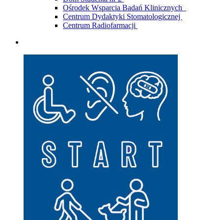
Ośrodek Wsparcia Badań Klinicznych
Centrum Dydaktyki Stomatologicznej
Centrum Radiofarmacji