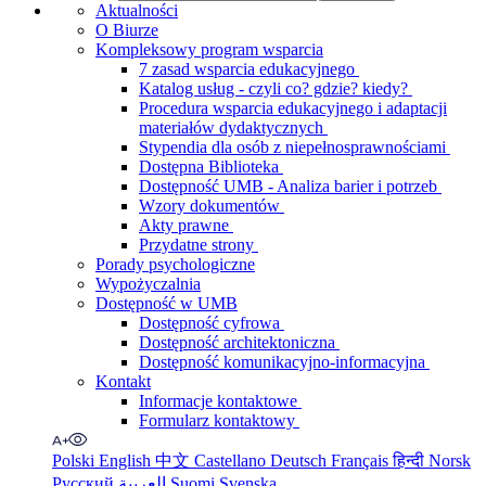
Aktualności
O Biurze
Kompleksowy program wsparcia
7 zasad wsparcia edukacyjnego
Katalog usług - czyli co? gdzie? kiedy?
Procedura wsparcia edukacyjnego i adaptacji
materiałów dydaktycznych
Stypendia dla osób z niepełnosprawnościami
Dostępna Biblioteka
Dostępność UMB - Analiza barier i potrzeb
Wzory dokumentów
Akty prawne
Przydatne strony
Porady psychologiczne
Wypożyczalnia
Dostępność w UMB
Dostępność cyfrowa
Dostępność architektoniczna
Dostępność komunikacyjno-informacyjna
Kontakt
Informacje kontaktowe
Formularz kontaktowy
Polski
English
中文
Castellano
Deutsch
Français
हिन्दी
Norsk
Русский
العربية
Suomi
Svenska