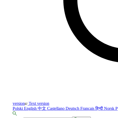
version
Text version
Polski
English
中文
Castellano
Deutsch
Français
हिन्दी
Norsk
Р