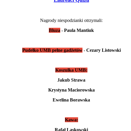
Nagrody niespodzianki otrzymali:
Bluza
- Paula Mantiuk
Pudełko UMB pełne gadżetów
- Cezary Listowski
Koszulka UMB:
Jakub Strawa
Krystyna Maciorowska
Ewelina Borawska
Kawa:
Rafał Laskowski