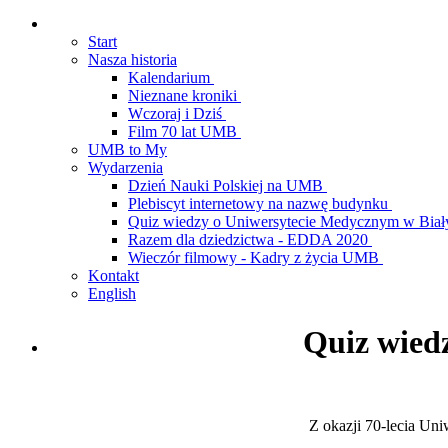
Start
Nasza historia
Kalendarium
Nieznane kroniki
Wczoraj i Dziś
Film 70 lat UMB
UMB to My
Wydarzenia
Dzień Nauki Polskiej na UMB
Plebiscyt internetowy na nazwę budynku
Quiz wiedzy o Uniwersytecie Medycznym w Bia
Razem dla dziedzictwa - EDDA 2020
Wieczór filmowy - Kadry z życia UMB
Kontakt
English
Quiz wied
Z okazji 70-lecia Un