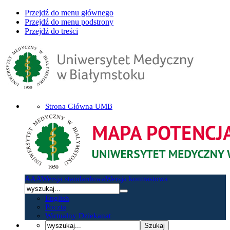
Przejdź do menu głównego
Przejdź do menu podstrony
Przejdź do treści
Strona Główna UMB
A
A
A
Wersja standardowa
Wersja kontrastowa
English
Poczta
Wirtualny Dziekanat
Szukaj