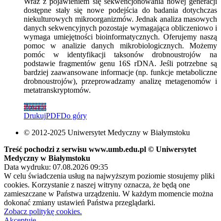
Wraz z pojawieniem się sekwencjonowania nowej generacji
dostępne stały się nowe podejścia do badania dotychczas
niekulturowych mikroorganizmów. Jednak analiza masowych
danych sekwencyjnych pozostaje wymagająca obliczeniowo i
wymaga umiejętności bioinformatycznych. Oferujemy naszą
pomoc w analizie danych mikrobiologicznych. Możemy
pomóc w identyfikacji taksonów drobnoustrojów na
podstawie fragmentów genu 16S rDNA. Jeśli potrzebne są
bardziej zaawansowane informacje (np. funkcje metaboliczne
drobnoustrojów), przeprowadzamy analizę metagenomów i
metatranskryptomów.
Powrót
Drukuj
PDF
Do góry
© 2012-2025 Uniwersytet Medyczny w Białymstoku
Treść pochodzi z serwisu www.umb.edu.pl © Uniwersytet
Medyczny w Białymstoku
Data wydruku: 07.08.2026 09:35
W celu świadczenia usług na najwyższym poziomie stosujemy pliki
cookies. Korzystanie z naszej witryny oznacza, że będą one
zamieszczane w Państwa urządzeniu. W każdym momencie można
dokonać zmiany ustawień Państwa przeglądarki.
Zobacz politykę cookies.
Akceptuję