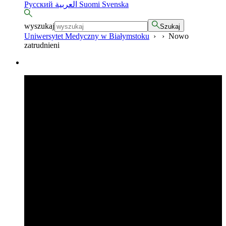
Русский
العربية
Suomi
Svenska
wyszukaj
Szukaj
Uniwersytet Medyczny w Białymstoku
›
›
Nowo
zatrudnieni