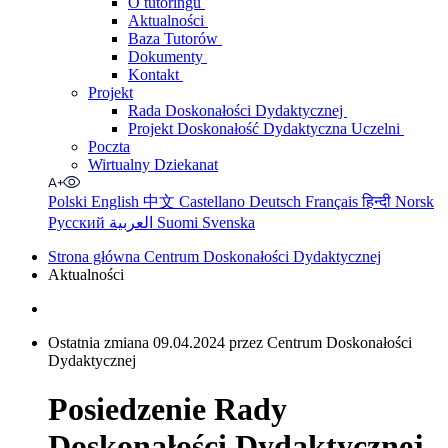
O tutoringu
Aktualności
Baza Tutorów
Dokumenty
Kontakt
Projekt
Rada Doskonałości Dydaktycznej
Projekt Doskonałość Dydaktyczna Uczelni
Poczta
Wirtualny Dziekanat
Polski
English
中文
Castellano
Deutsch
Français
हिन्दी
Norsk
Русский
العربية
Suomi
Svenska
Strona główna Centrum Doskonałości Dydaktycznej
Aktualności
Ostatnia zmiana 09.04.2024 przez Centrum Doskonałości
Dydaktycznej
Posiedzenie Rady
Doskonałości Dydaktycznej