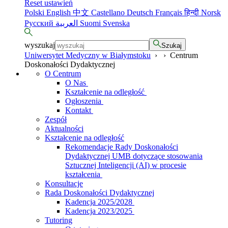
Reset ustawień
Polski
English
中文
Castellano
Deutsch
Français
हिन्दी
Norsk
Русский
العربية
Suomi
Svenska
wyszukaj
Szukaj
Uniwersytet Medyczny w Białymstoku
›
›
Centrum
Doskonałości Dydaktycznej
O Centrum
O Nas
Kształcenie na odległość
Ogłoszenia
Kontakt
Zespół
Aktualności
Kształcenie na odległość
Rekomendacje Rady Doskonałości
Dydaktycznej UMB dotyczące stosowania
Sztucznej Inteligencji (AI) w procesie
kształcenia
Konsultacje
Rada Doskonałości Dydaktycznej
Kadencja 2025/2028
Kadencja 2023/2025
Tutoring