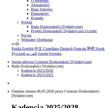
O tutoringu
Aktualności
Baza Tutorów
Dokumenty
Kontakt
Projekt
Rada Doskonałości Dydaktycznej
Projekt Doskonałość Dydaktyczna Uczelni
Poczta
Wirtualny Dziekanat
Polski
English
中文
Castellano
Deutsch
Français
हिन्दी
Norsk
Русский
العربية
Suomi
Svenska
Strona główna Centrum Doskonałości Dydaktycznej
Rada Doskonałości Dydaktycznej
Kadencja 2025/2028
Kadencja 2023/2025
Ostatnia zmiana 06.05.2026 przez Centrum Doskonałości
Dydaktycznej
Kadencja 2025/2028