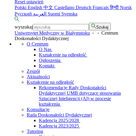
Reset ustawień
Polski
English
中文
Castellano
Deutsch
Français
हिन्दी
Norsk
Русский
العربية
Suomi
Svenska
wyszukaj
Szukaj
Uniwersytet Medyczny w Białymstoku
›
›
Centrum
Doskonałości Dydaktycznej
O Centrum
O Nas
Kształcenie na odległość
Ogłoszenia
Kontakt
Zespół
Aktualności
Kształcenie na odległość
Rekomendacje Rady Doskonałości
Dydaktycznej UMB dotyczące stosowania
Sztucznej Inteligencji (AI) w procesie
kształcenia
Konsultacje
Rada Doskonałości Dydaktycznej
Kadencja 2025/2028
Kadencja 2023/2025
Tutoring