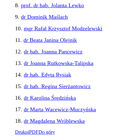
8.
prof. dr hab. Jolanta Lewko
9.
dr Dominik Maślach
10.
mgr Rafał Krzysztof Modzelewski
11.
dr Beata Janina Olejnik
12.
dr hab. Joanna Pancewicz
13.
dr Joanna Rutkowska-Talipska
14.
dr hab. Edyta Rysiak
15.
dr hab. Regina Sierżantowicz
16.
dr Karolina Średzińska
17.
dr Marta Wacewicz-Muczyńska
18.
dr Magdalena Wróblewska
Drukuj
PDF
Do góry