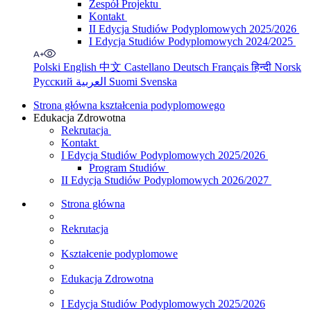
Zespół Projektu
Kontakt
II Edycja Studiów Podyplomowych 2025/2026
I Edycja Studiów Podyplomowych 2024/2025
Polski
English
中文
Castellano
Deutsch
Français
हिन्दी
Norsk
Русский
العربية
Suomi
Svenska
Strona główna kształcenia podyplomowego
Edukacja Zdrowotna
Rekrutacja
Kontakt
I Edycja Studiów Podyplomowych 2025/2026
Program Studiów
II Edycja Studiów Podyplomowych 2026/2027
Strona główna
Rekrutacja
Kształcenie podyplomowe
Edukacja Zdrowotna
I Edycja Studiów Podyplomowych 2025/2026