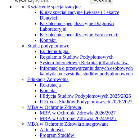
wyszukaj
Szukaj
Kształcenie specjalizacyjne
Kursy specjalizacyjne Lekarze i Lekarze
Dentyści
Kształcenie specjalizacyjne Diagności
Laboratoryjni
Kształcenie specjalizacyjne Farmaceuci
Kontakt
Studia podyplomowe
Epidemiologia
Regulamin Studiów Podyplomowych
System Internetowej Rekrutacji Kandydatów
Informacja o przetwarzaniu danych osobowych
kandydata/uczestnika studiów podyplomowych
Edukacja Zdrowotna
Rekrutacja
Kontakt
I Edycja Studiów Podyplomowych 2025/2026
II Edycja Studiów Podyplomowych 2026/2027
MBA w Ochronie Zdrowia
MBA w Ochronie Zdrowia 2026/2027
MBA w Ochronie Zdrowia 2024/2025
MBA w Ochronie Zdrowia zintegrowane
Aktualności
Program Studiów