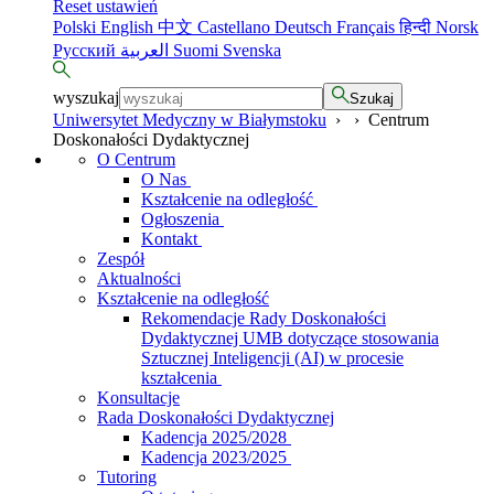
Reset ustawień
Polski
English
中文
Castellano
Deutsch
Français
हिन्दी
Norsk
Русский
العربية
Suomi
Svenska
wyszukaj
Szukaj
Uniwersytet Medyczny w Białymstoku
›
›
Centrum
Doskonałości Dydaktycznej
O Centrum
O Nas
Kształcenie na odległość
Ogłoszenia
Kontakt
Zespół
Aktualności
Kształcenie na odległość
Rekomendacje Rady Doskonałości
Dydaktycznej UMB dotyczące stosowania
Sztucznej Inteligencji (AI) w procesie
kształcenia
Konsultacje
Rada Doskonałości Dydaktycznej
Kadencja 2025/2028
Kadencja 2023/2025
Tutoring