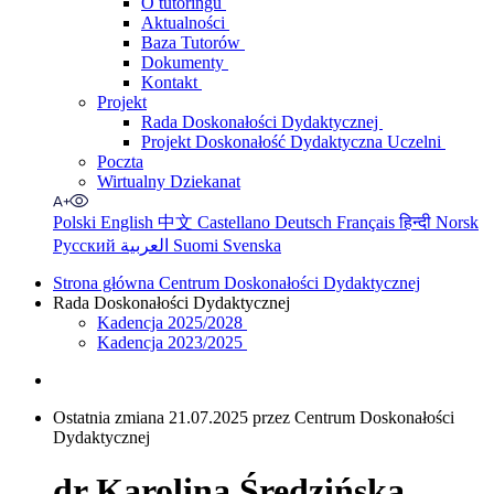
O tutoringu
Aktualności
Baza Tutorów
Dokumenty
Kontakt
Projekt
Rada Doskonałości Dydaktycznej
Projekt Doskonałość Dydaktyczna Uczelni
Poczta
Wirtualny Dziekanat
Polski
English
中文
Castellano
Deutsch
Français
हिन्दी
Norsk
Русский
العربية
Suomi
Svenska
Strona główna Centrum Doskonałości Dydaktycznej
Rada Doskonałości Dydaktycznej
Kadencja 2025/2028
Kadencja 2023/2025
Ostatnia zmiana 21.07.2025 przez Centrum Doskonałości
Dydaktycznej
dr Karolina Średzińska