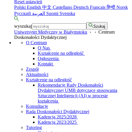
Reset ustawień
Polski
English
中文
Castellano
Deutsch
Français
हिन्दी
Norsk
Русский
العربية
Suomi
Svenska
wyszukaj
Szukaj
Uniwersytet Medyczny w Białymstoku
›
›
Centrum
Doskonałości Dydaktycznej
O Centrum
O Nas
Kształcenie na odległość
Ogłoszenia
Kontakt
Zespół
Aktualności
Kształcenie na odległość
Rekomendacje Rady Doskonałości
Dydaktycznej UMB dotyczące stosowania
Sztucznej Inteligencji (AI) w procesie
kształcenia
Konsultacje
Rada Doskonałości Dydaktycznej
Kadencja 2025/2028
Kadencja 2023/2025
Tutoring