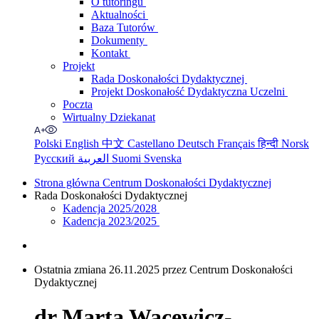
O tutoringu
Aktualności
Baza Tutorów
Dokumenty
Kontakt
Projekt
Rada Doskonałości Dydaktycznej
Projekt Doskonałość Dydaktyczna Uczelni
Poczta
Wirtualny Dziekanat
Polski
English
中文
Castellano
Deutsch
Français
हिन्दी
Norsk
Русский
العربية
Suomi
Svenska
Strona główna Centrum Doskonałości Dydaktycznej
Rada Doskonałości Dydaktycznej
Kadencja 2025/2028
Kadencja 2023/2025
Ostatnia zmiana 26.11.2025 przez Centrum Doskonałości
Dydaktycznej
dr Marta Wacewicz-