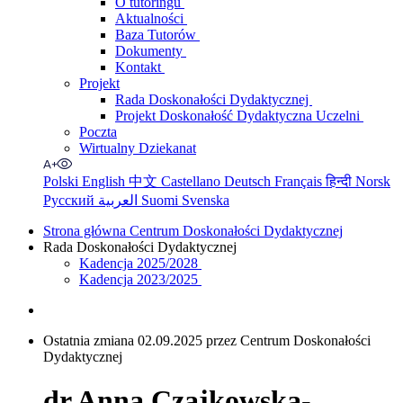
O tutoringu
Aktualności
Baza Tutorów
Dokumenty
Kontakt
Projekt
Rada Doskonałości Dydaktycznej
Projekt Doskonałość Dydaktyczna Uczelni
Poczta
Wirtualny Dziekanat
Polski
English
中文
Castellano
Deutsch
Français
हिन्दी
Norsk
Русский
العربية
Suomi
Svenska
Strona główna Centrum Doskonałości Dydaktycznej
Rada Doskonałości Dydaktycznej
Kadencja 2025/2028
Kadencja 2023/2025
Ostatnia zmiana 02.09.2025 przez Centrum Doskonałości
Dydaktycznej
dr Anna Czajkowska-