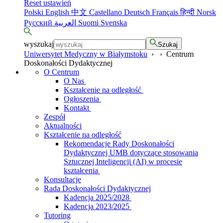
Reset ustawień
Polski
English
中文
Castellano
Deutsch
Français
हिन्दी
Norsk
Русский
العربية
Suomi
Svenska
wyszukaj
Szukaj
Uniwersytet Medyczny w Białymstoku
›
›
Centrum
Doskonałości Dydaktycznej
O Centrum
O Nas
Kształcenie na odległość
Ogłoszenia
Kontakt
Zespół
Aktualności
Kształcenie na odległość
Rekomendacje Rady Doskonałości
Dydaktycznej UMB dotyczące stosowania
Sztucznej Inteligencji (AI) w procesie
kształcenia
Konsultacje
Rada Doskonałości Dydaktycznej
Kadencja 2025/2028
Kadencja 2023/2025
Tutoring