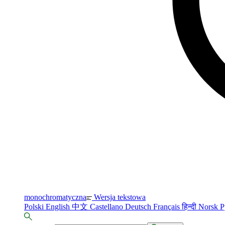
monochromatyczna
Wersja tekstowa
Polski
English
中文
Castellano
Deutsch
Français
हिन्दी
Norsk
Р