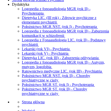
Dydaktyka
Logopedia z fonoaudiologią MGR (rok II) -
Psychoterapia
Dietetyka LIC. (III rok) - Zdrowie psychiczne z
elementami psychiatrii
Położnictwo MGR NST. (rok I) - Psychoterapia
Logopedia z fonoaudiologią MGR (rok II) - Zaburzenia
komunikacji w schizofrenii
Logopedia z Fonaaudiologią LIC. (rok II) - Podstawy
psychiatrii
Lekarski (rok VI) - Psychiatria
Lekarski (rok V) - Psychiatria
Dietetyka LIC. (rok III) - Zaburzenia odżywiania
Logopedia z fonoaudiologią MGR (rok II) - Autyzm,
mutyzm, logofobia
Ratownictwo medyczne LIC. (rok III) - Psychiatria
Położnictwo MGR NST. (rok II) - Choroby
psychiatryczne w ciąży
Położnictwo MGR ST. (rok I) - Psychoterapia
Położnictwo MGR ST. (rok II) - Choroby
psychiatryczne w ciąży
Strona główna
Wydział