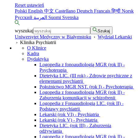
Reset ustawień
Polski
English
中文
Castellano
Deutsch
Français
हिन्दी
Norsk
Русский
العربية
Suomi
Svenska
wyszukaj
Szukaj
Uniwersytet Medyczny w Białymstoku
›
Wydział Lekarski
›
Klinika Psychiatrii
O Klinice
Kadra
Dydaktyka
Logopedia z fonoaudiologią MGR (rok II) -
Psychoterapia
Dietetyka LIC. (III rok) - Zdrowie psychiczne z
elementami psychiatrii
Położnictwo MGR NST. (rok I) - Psychoterapia
Logopedia z fonoaudiologią MGR (rok II) -
Zaburzenia komunikacji w schizofrenii
Logopedia z Fonaaudiologią LIC. (rok II) -
Podstawy psychiatrii
Lekarski (rok VI) - Psychiatria
Lekarski (rok V) - Psychiatria
Dietetyka LIC. (rok III) - Zaburzenia
odżywiania
Logopedia z fonoaudiologią MGR (rok II) -