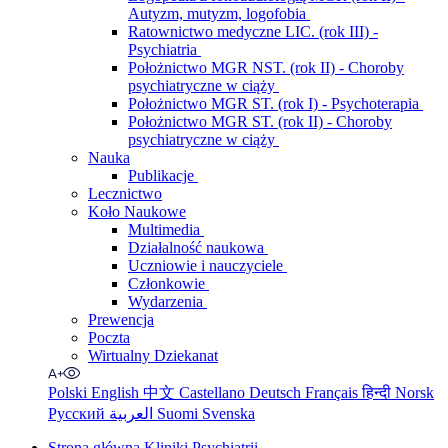
Autyzm, mutyzm, logofobia
Ratownictwo medyczne LIC. (rok III) -
Psychiatria
Położnictwo MGR NST. (rok II) - Choroby
psychiatryczne w ciąży
Położnictwo MGR ST. (rok I) - Psychoterapia
Położnictwo MGR ST. (rok II) - Choroby
psychiatryczne w ciąży
Nauka
Publikacje
Lecznictwo
Koło Naukowe
Multimedia
Działalność naukowa
Uczniowie i nauczyciele
Członkowie
Wydarzenia
Prewencja
Poczta
Wirtualny Dziekanat
Polski
English
中文
Castellano
Deutsch
Français
हिन्दी
Norsk
Русский
العربية
Suomi
Svenska
Strona główna Kliniki Psychiatrii