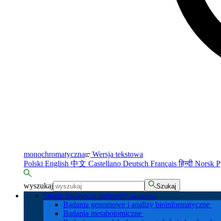
monochromatyczna
Wersja tekstowa
Polski
English
中文
Castellano
Deutsch
Français
हिन्दी
Norsk
Р
wyszukaj
Szukaj
Oferta badawcza partnerzy naukowi
Badania genomowe i analizy bioinformatyczne
Badania metabolomiczne