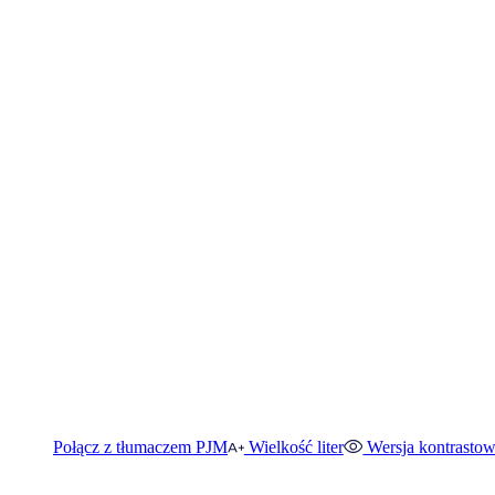
Połącz z tłumaczem PJM
Wielkość liter
Wersja kontrasto