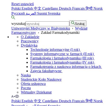
Reset ustawień
Polski
English
中文
Castellano
Deutsch
Français
हिन्दी
Norsk
Русский
العربية
Suomi
Svenska
wyszukaj
Szukaj
Uniwersytet Medyczny w Białymstoku
›
Wydział
Farmaceutyczny
›
Zakład Farmakodynamiki
O Zakładzie
Pracownicy
Dydaktyka
Technologie informacyjne (I rok)
Systemy informatyczne w farmacji (II rok)
Farmakologia i farmakodynamika (III rok)
Farmakologia i farmakodynamika (IV rok)
Farmakoterapia z naukową informacją o lekach
Zajęcia fakultatywne
Nauka
Studenckie Koło Naukowe
Oferta usługowa
Poczta
Wirtualny Dziekanat
Polski
English
中文
Castellano
Deutsch
Français
हिन्दी
Norsk
Русский
العربية
Suomi
Svenska