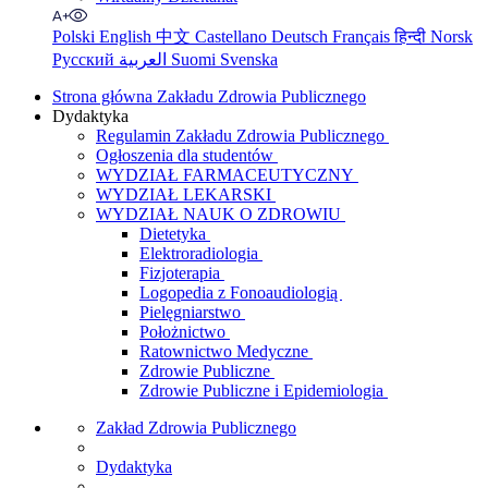
Polski
English
中文
Castellano
Deutsch
Français
हिन्दी
Norsk
Русский
العربية
Suomi
Svenska
Strona główna Zakładu Zdrowia Publicznego
Dydaktyka
Regulamin Zakładu Zdrowia Publicznego
Ogłoszenia dla studentów
WYDZIAŁ FARMACEUTYCZNY
WYDZIAŁ LEKARSKI
WYDZIAŁ NAUK O ZDROWIU
Dietetyka
Elektroradiologia
Fizjoterapia
Logopedia z Fonoaudiologią
Pielęgniarstwo
Położnictwo
Ratownictwo Medyczne
Zdrowie Publiczne
Zdrowie Publiczne i Epidemiologia
Zakład Zdrowia Publicznego
Dydaktyka