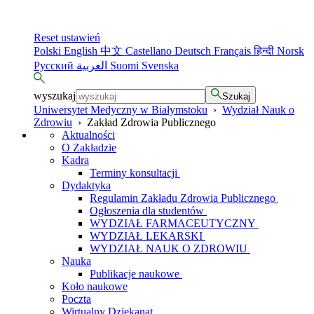
Reset ustawień
Polski
English
中文
Castellano
Deutsch
Français
हिन्दी
Norsk
Русский
العربية
Suomi
Svenska
wyszukaj
Szukaj
Uniwersytet Medyczny w Białymstoku
›
Wydział Nauk o
Zdrowiu
›
Zakład Zdrowia Publicznego
Aktualności
O Zakładzie
Kadra
Terminy konsultacji
Dydaktyka
Regulamin Zakładu Zdrowia Publicznego
Ogłoszenia dla studentów
WYDZIAŁ FARMACEUTYCZNY
WYDZIAŁ LEKARSKI
WYDZIAŁ NAUK O ZDROWIU
Nauka
Publikacje naukowe
Koło naukowe
Poczta
Wirtualny Dziekanat