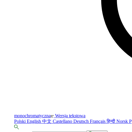
monochromatyczna
Wersja tekstowa
Polski
English
中文
Castellano
Deutsch
Français
हिन्दी
Norsk
Р