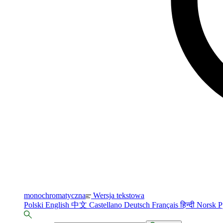
monochromatyczna
Wersja tekstowa
Polski
English
中文
Castellano
Deutsch
Français
हिन्दी
Norsk
Р