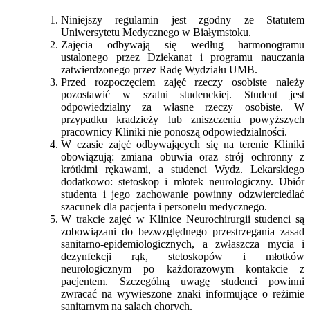
Niniejszy regulamin jest zgodny ze Statutem
Uniwersytetu Medycznego w Białymstoku.
Zajęcia odbywają się według harmonogramu
ustalonego przez Dziekanat i programu nauczania
zatwierdzonego przez Radę Wydziału UMB.
Przed rozpoczęciem zajęć rzeczy osobiste należy
pozostawić w szatni studenckiej. Student jest
odpowiedzialny za własne rzeczy osobiste. W
przypadku kradzieży lub zniszczenia powyższych
pracownicy Kliniki nie ponoszą odpowiedzialności.
W czasie zajęć odbywających się na terenie Kliniki
obowiązują: zmiana obuwia oraz strój ochronny z
krótkimi rękawami, a studenci Wydz. Lekarskiego
dodatkowo: stetoskop i młotek neurologiczny. Ubiór
studenta i jego zachowanie powinny odzwierciedlać
szacunek dla pacjenta i personelu medycznego.
W trakcie zajęć w Klinice Neurochirurgii studenci są
zobowiązani do bezwzględnego przestrzegania zasad
sanitarno-epidemiologicznych, a zwłaszcza mycia i
dezynfekcji rąk, stetoskopów i młotków
neurologicznym po każdorazowym kontakcie z
pacjentem. Szczególną uwagę studenci powinni
zwracać na wywieszone znaki informujące o reżimie
sanitarnym na salach chorych.