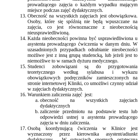
prowadzącego zajęcia o każdym wypadku mającym
miejsce podczas zajęć dydaktycznych.
Obecność na wszystkich zajęciach jest obowiązkowa.
Osoby, które się spóźnią nie będą wpuszczane na
zajęcia, co jest równoznaczne z nieobecnością
nieusprawiedliwioną.
Każda nieobecności powinna być usprawiedliwiona u
asystenta prowadzącego ćwiczenia w danym dniu. W
uzasadnionych przypadkach odrabianie nieobecności
możliwe jest z inną grupą studencką, lub jeżeli jest to
niemożliwe to w ramach dyżuru medycznego.
Studenci zobowiązani są do przygotowania
teoretycznego według sylabusa i wykazu
obowiązkowych podręczników zamieszczonych na
stronie internetowej Kliniki, co umożliwi czynny udział
w zajęciach dydaktycznych.
Warunkiem zaliczenia zajęć jest:
obecność na wszystkich zajęciach
dydaktycznych
zaliczenie przedmiotu na podstawie testu lub
odpowiedzi ustnej u asystenta prowadzącego
zajęcia w dniu zaliczenia.
Osobą koordynującą ćwiczenia w Klinice jest
wyznaczony przez kierownika asystent/adiunkt
dydaktyczny. W sytuacjach spornych ostateczną