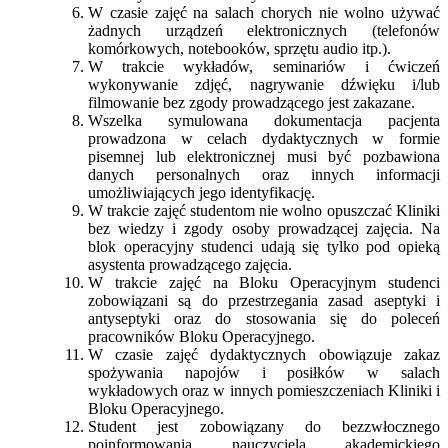
W czasie zajęć na salach chorych nie wolno używać
żadnych urządzeń elektronicznych (telefonów
komórkowych, notebooków, sprzętu audio itp.).
W trakcie wykładów, seminariów i ćwiczeń
wykonywanie zdjęć, nagrywanie dźwięku i/lub
filmowanie bez zgody prowadzącego jest zakazane.
Wszelka symulowana dokumentacja pacjenta
prowadzona w celach dydaktycznych w formie
pisemnej lub elektronicznej musi być pozbawiona
danych personalnych oraz innych informacji
umożliwiających jego identyfikację.
W trakcie zajęć studentom nie wolno opuszczać Kliniki
bez wiedzy i zgody osoby prowadzącej zajęcia. Na
blok operacyjny studenci udają się tylko pod opieką
asystenta prowadzącego zajęcia.
W trakcie zajęć na Bloku Operacyjnym studenci
zobowiązani są do przestrzegania zasad aseptyki i
antyseptyki oraz do stosowania się do poleceń
pracowników Bloku Operacyjnego.
W czasie zajęć dydaktycznych obowiązuje zakaz
spożywania napojów i posiłków w salach
wykładowych oraz w innych pomieszczeniach Kliniki i
Bloku Operacyjnego.
Student jest zobowiązany do bezzwłocznego
poinformowania nauczyciela akademickiego