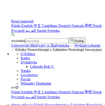
Reset ustawień
Polski
English
中文
Castellano
Deutsch
Français
हिन्दी
Norsk
Русский
العربية
Suomi
Svenska
wyszukaj
Szukaj
Uniwersytet Medyczny w Białymstoku
›
Wydział Lekarski
›
Klinika Neurochirurgii z Zakładem Neurologii Inwazyjnej
O Klinice
Kadra
Dydaktyka
Lekarski Rok V
Nauka
Lecznictwo
Poczta
Wirtualny Dziekanat
Polski
English
中文
Castellano
Deutsch
Français
हिन्दी
Norsk
Русский
العربية
Suomi
Svenska
Strona główna Kliniki Neurochirurgii z Zakładem Neurologii