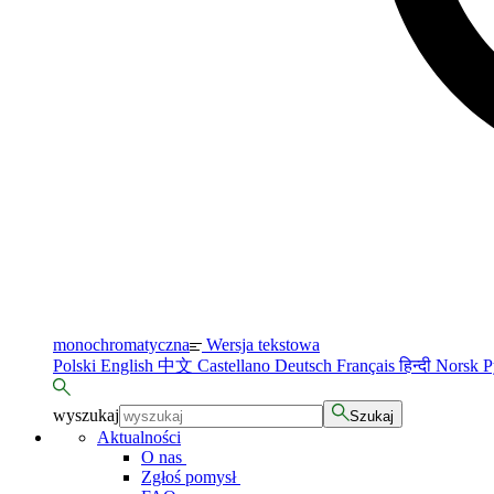
monochromatyczna
Wersja tekstowa
Polski
English
中文
Castellano
Deutsch
Français
हिन्दी
Norsk
Р
wyszukaj
Szukaj
Aktualności
O nas
Zgłoś pomysł