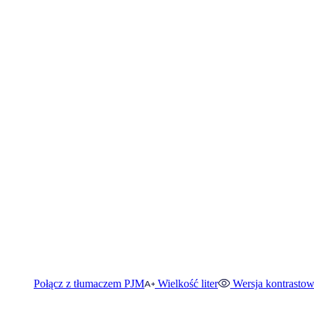
Połącz z tłumaczem PJM
Wielkość liter
Wersja kontrasto