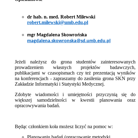
dr hab. n. med. Robert Milewski
robert.milewski@umb.edu.pl
mgr Magdalena Skowrońska
magdalena.skowronska@sd.umb.edu.pl
Jeżeli należysz do grona studentów zainteresowanych
prowadzeniem własnych projektów badawczych,
publikacjami w czasopismach czy też prezentacją wyników
na konferencjach - zapraszamy do zasilenia grona SKN przy
Zakładzie Informatyki i Statystyki Medycznej.
Zdobyte wiadomości i umiejętności przyczynią się do
większej samodzielności w kwestii planowania oraz
opracowywania badań.
Będąc członkiem koła możesz liczyć na pomoc w:
Planowaniu badań (opracowanie metodyki,