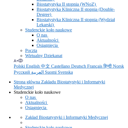
Biostatystyka II stopnia (WNoZ)
Biostatystyka Kliniczna II stopnia (Double-
Degree)
Biostatystyka Kliniczna II stopnia (Wydział
Lekarski)
Studenckie koło naukowe
O nas
Aktualności
Osiągnięcia
Poczta
Wirtualny Dziekanat
Polski
English
中文
Castellano
Deutsch
Français
हिन्दी
Norsk
Русский
العربية
Suomi
Svenska
Strona główna Zakładu Biostatystyki i Informatyki
Medycznej
Studenckie koło naukowe
O nas
Aktualności
Osiągnięcia
Zakład Biostatystyki i Informatyki Medycznej
Studenckie koło naukowe