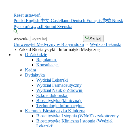
Reset ustawień
Polski
English
中文
Castellano
Deutsch
Français
हिन्दी
Norsk
Русский
العربية
Suomi
Svenska
wyszukaj
Szukaj
Uniwersytet Medyczny w Białymstoku
›
Wydział Lekarski
›
Zakład Biostatystyki i Informatyki Medycznej
O Zakładzie
Regulamin
Konsultacje
Kadra
Dydaktyka
Wydział Lekarski
Wydział Farmaceutyczny
Wydział Nauk o Zdrowiu
Szkoła doktorska
Biostatystyka (kliniczna)
Technologie Informacyjne
Kierunek Biostatystyka Kliniczna
Biostatystyka I stopnia (WNoZ) - zakończony
Biostatystyka Kliniczna I stopnia (Wydział
Lekarski)