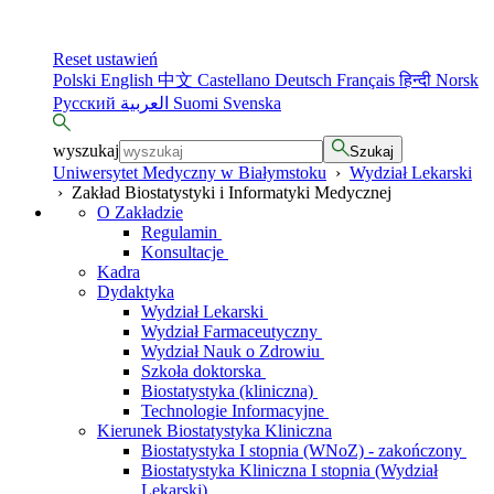
Reset ustawień
Polski
English
中文
Castellano
Deutsch
Français
हिन्दी
Norsk
Русский
العربية
Suomi
Svenska
wyszukaj
Szukaj
Uniwersytet Medyczny w Białymstoku
›
Wydział Lekarski
›
Zakład Biostatystyki i Informatyki Medycznej
O Zakładzie
Regulamin
Konsultacje
Kadra
Dydaktyka
Wydział Lekarski
Wydział Farmaceutyczny
Wydział Nauk o Zdrowiu
Szkoła doktorska
Biostatystyka (kliniczna)
Technologie Informacyjne
Kierunek Biostatystyka Kliniczna
Biostatystyka I stopnia (WNoZ) - zakończony
Biostatystyka Kliniczna I stopnia (Wydział
Lekarski)