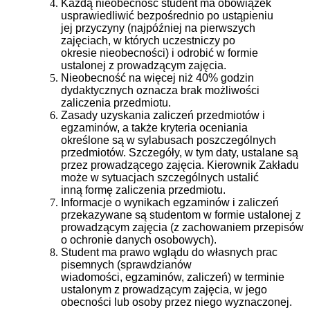
Każdą nieobecność student ma obowiązek
usprawiedliwić bezpośrednio po ustąpieniu
jej
przyczyny (najpóźniej na pierwszych
zajęciach, w których uczestniczy po
okresie
nieobecności) i odrobić w formie
ustalonej z prowadzącym zajęcia.
Nieobecność na więcej niż 40% godzin
dydaktycznych oznacza brak możliwości
zaliczenia
przedmiotu.
Zasady uzyskania zaliczeń przedmiotów i
egzaminów, a także kryteria oceniania
określone
są w sylabusach poszczególnych
przedmiotów. Szczegóły, w tym daty, ustalane są
przez
prowadzącego zajęcia. Kierownik Zakładu
może w sytuacjach szczególnych ustalić
inną
formę zaliczenia przedmiotu.
Informacje o wynikach egzaminów i zaliczeń
przekazywane są studentom w formie
ustalonej z
prowadzącym zajęcia (z zachowaniem przepisów
o ochronie danych
osobowych).
Student ma prawo wglądu do własnych prac
pisemnych (sprawdzianów
wiadomości,
egzaminów, zaliczeń) w terminie
ustalonym z prowadzącym zajęcia, w jego
obecności lub
osoby przez niego wyznaczonej.