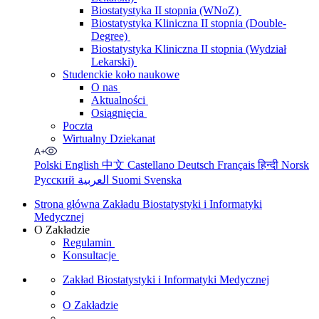
Biostatystyka II stopnia (WNoZ)
Biostatystyka Kliniczna II stopnia (Double-
Degree)
Biostatystyka Kliniczna II stopnia (Wydział
Lekarski)
Studenckie koło naukowe
O nas
Aktualności
Osiągnięcia
Poczta
Wirtualny Dziekanat
Polski
English
中文
Castellano
Deutsch
Français
हिन्दी
Norsk
Русский
العربية
Suomi
Svenska
Strona główna Zakładu Biostatystyki i Informatyki
Medycznej
O Zakładzie
Regulamin
Konsultacje
Zakład Biostatystyki i Informatyki Medycznej
O Zakładzie