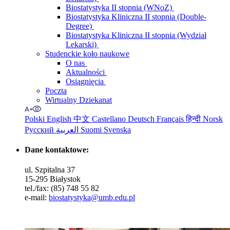
Biostatystyka II stopnia (WNoZ)
Biostatystyka Kliniczna II stopnia (Double-
Degree)
Biostatystyka Kliniczna II stopnia (Wydział
Lekarski)
Studenckie koło naukowe
O nas
Aktualności
Osiągnięcia
Poczta
Wirtualny Dziekanat
Polski
English
中文
Castellano
Deutsch
Français
हिन्दी
Norsk
Русский
العربية
Suomi
Svenska
Dane kontaktowe:
ul. Szpitalna 37
15-295 Białystok
tel./fax: (85) 748 55 82
e-mail:
biostatystyka@umb.edu.pl