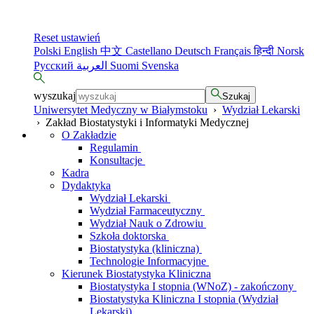
Reset ustawień
Polski
English
中文
Castellano
Deutsch
Français
हिन्दी
Norsk
Русский
العربية
Suomi
Svenska
wyszukaj
Szukaj
Uniwersytet Medyczny w Białymstoku
›
Wydział Lekarski
›
Zakład Biostatystyki i Informatyki Medycznej
O Zakładzie
Regulamin
Konsultacje
Kadra
Dydaktyka
Wydział Lekarski
Wydział Farmaceutyczny
Wydział Nauk o Zdrowiu
Szkoła doktorska
Biostatystyka (kliniczna)
Technologie Informacyjne
Kierunek Biostatystyka Kliniczna
Biostatystyka I stopnia (WNoZ) - zakończony
Biostatystyka Kliniczna I stopnia (Wydział
Lekarski)