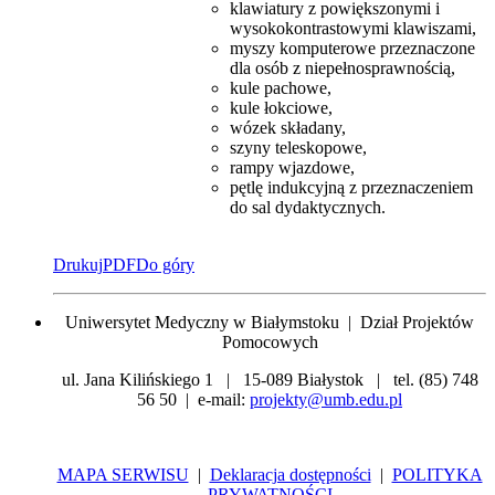
klawiatury z powiększonymi i
wysokokontrastowymi klawiszami,
myszy komputerowe przeznaczone
dla osób z niepełnosprawnością,
kule pachowe,
kule łokciowe,
wózek składany,
szyny teleskopowe,
rampy wjazdowe,
pętlę indukcyjną z przeznaczeniem
do sal dydaktycznych.
Drukuj
PDF
Do góry
Uniwersytet Medyczny w Białymstoku | Dział Projektów
Pomocowych
ul. Jana Kilińskiego 1 | 15-089 Białystok | tel. (85) 748
56 50 | e-mail:
projekty@umb.edu.pl
MAPA SERWISU
|
Deklaracja dostępności
|
POLITYKA
PRYWATNOŚCI