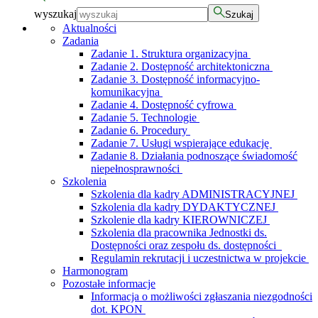
wyszukaj
Szukaj
Aktualności
Zadania
Zadanie 1. Struktura organizacyjna
Zadanie 2. Dostępność architektoniczna
Zadanie 3. Dostępność informacyjno-
komunikacyjna
Zadanie 4. Dostępność cyfrowa
Zadanie 5. Technologie
Zadanie 6. Procedury
Zadanie 7. Usługi wspierające edukację
Zadanie 8. Działania podnoszące świadomość
niepełnosprawności
Szkolenia
Szkolenia dla kadry ADMINISTRACYJNEJ
Szkolenia dla kadry DYDAKTYCZNEJ
Szkolenie dla kadry KIEROWNICZEJ
Szkolenia dla pracownika Jednostki ds.
Dostępności oraz zespołu ds. dostępności
Regulamin rekrutacji i uczestnictwa w projekcie
Harmonogram
Pozostałe informacje
Informacja o możliwości zgłaszania niezgodności
dot. KPON