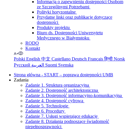
Informacja o zapewnieniu dostępności Osobom
ze Szczególnymi Potrzebami
Polityki horyzontalne
Przydatne linki oraz publikacje dotyczące
dostępności
Produkty projektu
Biuro ds. Dostępności Uniwersytetu
Medycznego w Białymstoku
RODO
Kontakt
Polski
English
中文
Castellano
Deutsch
Français
हिन्दी
Norsk
Русский
العربية
Suomi
Svenska
Strona główna - START – poprawa dostępności UMB
Zadania
Zadanie 1. Struktura organizacyjna
Zadanie 2. Dostępność architektoniczna
Zadanie 3. Dostępność informacyjno-komunikacyjna
Zadanie 4. Dostępność cyfrowa
Zadanie 5. Technologie
Zadanie 6. Procedury
Zadanie 7. Usługi wspierające edukację
Zadanie 8. Działania podnoszące świadomość
niepełnosprawności