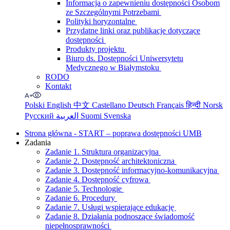
Informacja o zapewnieniu dostępności Osobom
ze Szczególnymi Potrzebami
Polityki horyzontalne
Przydatne linki oraz publikacje dotyczące
dostępności
Produkty projektu
Biuro ds. Dostępności Uniwersytetu
Medycznego w Białymstoku
RODO
Kontakt
Polski
English
中文
Castellano
Deutsch
Français
हिन्दी
Norsk
Русский
العربية
Suomi
Svenska
Strona główna - START – poprawa dostępności UMB
Zadania
Zadanie 1. Struktura organizacyjna
Zadanie 2. Dostępność architektoniczna
Zadanie 3. Dostępność informacyjno-komunikacyjna
Zadanie 4. Dostępność cyfrowa
Zadanie 5. Technologie
Zadanie 6. Procedury
Zadanie 7. Usługi wspierające edukację
Zadanie 8. Działania podnoszące świadomość
niepełnosprawności