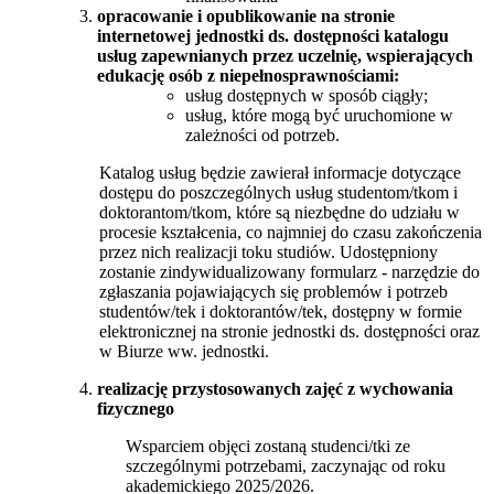
opracowanie i opublikowanie na stronie
internetowej jednostki ds. dostępności katalogu
usług zapewnianych przez uczelnię, wspierających
edukację osób z niepełnosprawnościami:
usług dostępnych w sposób ciągły;
usług, które mogą być uruchomione w
zależności od potrzeb.
Katalog usług będzie zawierał informacje dotyczące
dostępu do poszczególnych usług studentom/tkom i
doktorantom/tkom, które są niezbędne do udziału w
procesie kształcenia, co najmniej do czasu zakończenia
przez nich realizacji toku studiów. Udostępniony
zostanie zindywidualizowany formularz - narzędzie do
zgłaszania pojawiających się problemów i potrzeb
studentów/tek i doktorantów/tek, dostępny w formie
elektronicznej na stronie jednostki ds. dostępności oraz
w Biurze ww. jednostki.
realizację przystosowanych zajęć z wychowania
fizycznego
Wsparciem objęci zostaną studenci/tki ze
szczególnymi potrzebami, zaczynając od roku
akademickiego 2025/2026.