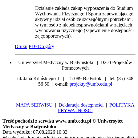
Działanie zakłada zakup wyposażenia do Studium
Wychowania Fizycznego i Sportu zapewniającego
aktywny udział osób ze szczególnymi potrzebami,
w tym osób z niepełnosprawnościami w zajęciach
wychowania fizycznego (zapewnienie dostępności
zajęć sportowych).
Drukuj
PDF
Do góry
Uniwersytet Medyczny w Białymstoku | Dział Projektów
Pomocowych
ul. Jana Kilińskiego 1 | 15-089 Białystok | tel. (85) 748
56 50 | e-mail:
projekty@umb.edu.pl
MAPA SERWISU
|
Deklaracja dostępności
|
POLITYKA
PRYWATNOŚCI
Treść pochodzi z serwisu www.umb.edu.pl © Uniwersytet
Medyczny w Białymstoku
Data wydruku: 07.08.2026 10:33
W celu świadczenia usług na najwyższym poziomie stosujemy pliki