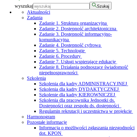
wyszukaj
Szukaj
Aktualności
Zadania
Zadanie 1. Struktura organizacyjna
Zadanie 2. Dostępność architektoniczna
Zadanie 3. Dostępność informacyjno-
komunikacyjna
Zadanie 4. Dostępność cyfrowa
Zadanie 5. Technologie
Zadanie 6. Procedury
Zadanie 7. Usługi wspierające edukację
Zadanie 8. Działania podnoszące świadomość
niepełnosprawności
Szkolenia
Szkolenia dla kadry ADMINISTRACYJNEJ
Szkolenia dla kadry DYDAKTYCZNEJ
Szkolenie dla kadry KIEROWNICZEJ
Szkolenia dla pracownika Jednostki ds.
Dostępności oraz zespołu ds. dostępności
Regulamin rekrutacji i uczestnictwa w projekcie
Harmonogram
Pozostałe informacje
Informacja o możliwości zgłaszania niezgodności
dot. KPON