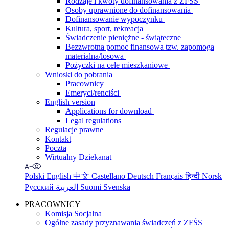
Rodzaje i kwoty dofinansowania z ZFŚS
Osoby uprawnione do dofinansowania
Dofinansowanie wypoczynku
Kultura, sport, rekreacja
Świadczenie pieniężne - świąteczne
Bezzwrotna pomoc finansowa tzw. zapomoga
materialna/losowa
Pożyczki na cele mieszkaniowe
Wnioski do pobrania
Pracownicy
Emeryci/renciści
English version
Applications for download
Legal regulations
Regulacje prawne
Kontakt
Poczta
Wirtualny Dziekanat
Polski
English
中文
Castellano
Deutsch
Français
हिन्दी
Norsk
Русский
العربية
Suomi
Svenska
PRACOWNICY
Komisja Socjalna
Ogólne zasady przyznawania świadczeń z ZFŚS