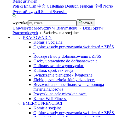
Reset ustawień
Polski
English
中文
Castellano
Deutsch
Français
हिन्दी
Norsk
Русский
العربية
Suomi
Svenska
wyszukaj
Szukaj
Uniwersytet Medyczny w Białymstoku
›
Dział Spraw
Pracowniczych
›
Świadczenia socjalne
PRACOWNICY
Komisja Socjalna
Ogólne zasady przyznawania świadczeń z ZFŚS
Rodzaje i kwoty dofinansowania z ZFŚS
Osoby uprawnione do dofinansowania
Dofinansowanie wypoczynku
Kultura, sport, rekreacja
Świadczenie pieniężne - świąteczne
Żłobki, przedszkola, kluby dziecięce
Bezzwrotna pomoc finansowa - zapomoga
materialna/losowa
Pożyczki na cele mieszkaniowe
Karnet Well Fitness
EMERYCI/RENCIŚCI
Komisja socjalna
Ogólne zasady przyznawania świadczeń z ZFŚS