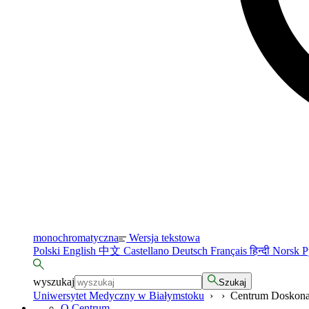
monochromatyczna
Wersja tekstowa
Polski
English
中文
Castellano
Deutsch
Français
हिन्दी
Norsk
Р
wyszukaj
Szukaj
Uniwersytet Medyczny w Białymstoku
›
›
Centrum Doskona
O Centrum