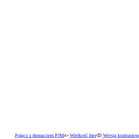
Połącz z tłumaczem PJM
Wielkość liter
Wersja kontrasto