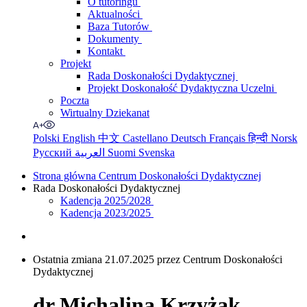
O tutoringu
Aktualności
Baza Tutorów
Dokumenty
Kontakt
Projekt
Rada Doskonałości Dydaktycznej
Projekt Doskonałość Dydaktyczna Uczelni
Poczta
Wirtualny Dziekanat
Polski
English
中文
Castellano
Deutsch
Français
हिन्दी
Norsk
Русский
العربية
Suomi
Svenska
Strona główna Centrum Doskonałości Dydaktycznej
Rada Doskonałości Dydaktycznej
Kadencja 2025/2028
Kadencja 2023/2025
Ostatnia zmiana 21.07.2025 przez Centrum Doskonałości
Dydaktycznej
dr Michalina Krzyżak