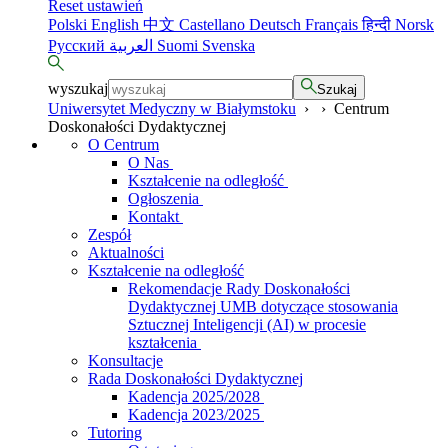
Reset ustawień
Polski
English
中文
Castellano
Deutsch
Français
हिन्दी
Norsk
Русский
العربية
Suomi
Svenska
wyszukaj
Szukaj
Uniwersytet Medyczny w Białymstoku
›
›
Centrum
Doskonałości Dydaktycznej
O Centrum
O Nas
Kształcenie na odległość
Ogłoszenia
Kontakt
Zespół
Aktualności
Kształcenie na odległość
Rekomendacje Rady Doskonałości
Dydaktycznej UMB dotyczące stosowania
Sztucznej Inteligencji (AI) w procesie
kształcenia
Konsultacje
Rada Doskonałości Dydaktycznej
Kadencja 2025/2028
Kadencja 2023/2025
Tutoring