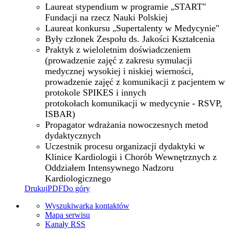
Laureat stypendium w programie
START"
„
Fundacji na rzecz Nauki Polskiej
Laureat konkursu
Supertalenty w Medycynie"
„
Były członek Zespołu ds. Jakości Kształcenia
Praktyk z wieloletnim doświadczeniem
(prowadzenie zajęć z zakresu symulacji
medycznej wysokiej i niskiej wierności,
prowadzenie zajęć z komunikacji z pacjentem w
protokole SPIKES i innych
protokołach komunikacji w medycynie - RSVP,
ISBAR)
Propagator wdrażania nowoczesnych metod
dydaktycznych
Uczestnik procesu organizacji dydaktyki w
Klinice Kardiologii i Chorób Wewnętrznych z
Oddziałem Intensywnego Nadzoru
Kardiologicznego
Drukuj
PDF
Do góry
Wyszukiwarka kontaktów
Mapa serwisu
Kanały RSS