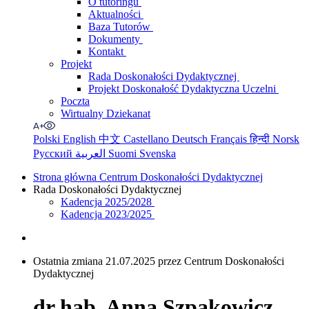
O tutoringu
Aktualności
Baza Tutorów
Dokumenty
Kontakt
Projekt
Rada Doskonałości Dydaktycznej
Projekt Doskonałość Dydaktyczna Uczelni
Poczta
Wirtualny Dziekanat
Polski
English
中文
Castellano
Deutsch
Français
हिन्दी
Norsk
Русский
العربية
Suomi
Svenska
Strona główna Centrum Doskonałości Dydaktycznej
Rada Doskonałości Dydaktycznej
Kadencja 2025/2028
Kadencja 2023/2025
Ostatnia zmiana 21.07.2025 przez Centrum Doskonałości
Dydaktycznej
dr hab. Anna Szpakowicz