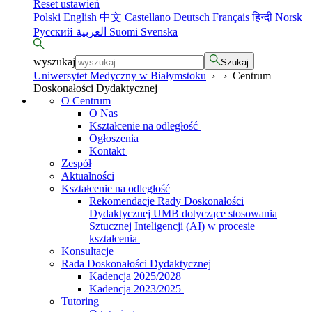
Reset ustawień
Polski
English
中文
Castellano
Deutsch
Français
हिन्दी
Norsk
Русский
العربية
Suomi
Svenska
wyszukaj
Szukaj
Uniwersytet Medyczny w Białymstoku
›
›
Centrum
Doskonałości Dydaktycznej
O Centrum
O Nas
Kształcenie na odległość
Ogłoszenia
Kontakt
Zespół
Aktualności
Kształcenie na odległość
Rekomendacje Rady Doskonałości
Dydaktycznej UMB dotyczące stosowania
Sztucznej Inteligencji (AI) w procesie
kształcenia
Konsultacje
Rada Doskonałości Dydaktycznej
Kadencja 2025/2028
Kadencja 2023/2025
Tutoring