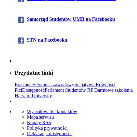
Samorząd Stude
ntów UMB na Facebooku
STN na Facebooku
Przydatne linki
Erasmus +
Doradca zawodowy
Inicjatywa Równości
Płci
Dostępność
Parlament Studentów RP
Darmowe szkolenia
Harvard University
Wyszukiwarka kontaktów
Mapa serwisu
Kanały RSS
Polityka prywatności
Deklaracja dostępności