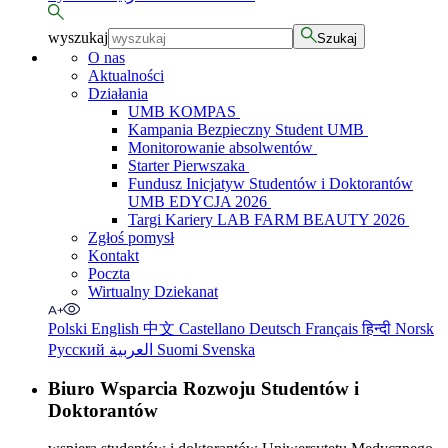
wyszukaj
Szukaj
O nas
Aktualności
Działania
UMB KOMPAS
Kampania Bezpieczny Student UMB
Monitorowanie absolwentów
Starter Pierwszaka
Fundusz Inicjatyw Studentów i Doktorantów
UMB EDYCJA 2026
Targi Kariery LAB FARM BEAUTY 2026
Zgłoś pomysł
Kontakt
Poczta
Wirtualny Dziekanat
Polski
English
中文
Castellano
Deutsch
Français
हिन्दी
Norsk
Русский
العربية
Suomi
Svenska
Biuro Wsparcia Rozwoju Studentów i
Doktorantów