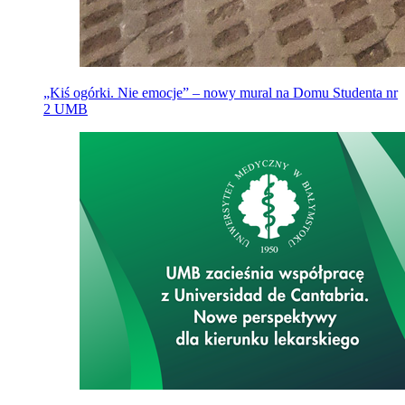
„Kiś ogórki. Nie emocje” – nowy mural na Domu Studenta nr
2 UMB