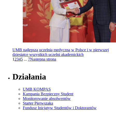
UMB najlepszą uczelnią medyczną w Polsce i w pierwszej
dziesiątce wszystkich uczelni akademickich
1
2
3
4
5
...
7
Następna strona
Działania
UMB KOMPAS
Kampania Bezpieczny Student
Monitorowanie absolwentów
Starter Pierwszaka
Fundusz Inicjatyw Studentów i Doktorantów