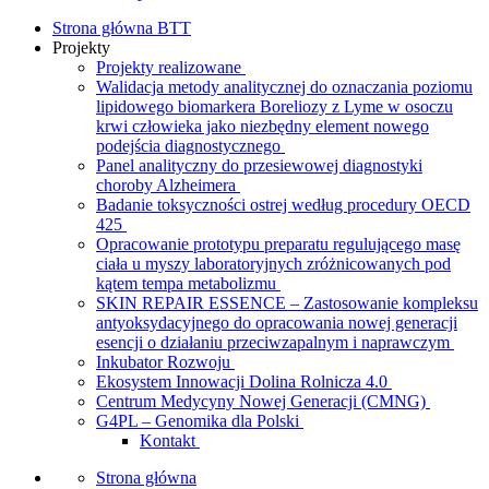
Strona główna BTT
Projekty
Projekty realizowane
Walidacja metody analitycznej do oznaczania poziomu
lipidowego biomarkera Boreliozy z Lyme w osoczu
krwi człowieka jako niezbędny element nowego
podejścia diagnostycznego
Panel analityczny do przesiewowej diagnostyki
choroby Alzheimera
Badanie toksyczności ostrej według procedury OECD
425
Opracowanie prototypu preparatu regulującego masę
ciała u myszy laboratoryjnych zróżnicowanych pod
kątem tempa metabolizmu
SKIN REPAIR ESSENCE – Zastosowanie kompleksu
antyoksydacyjnego do opracowania nowej generacji
esencji o działaniu przeciwzapalnym i naprawczym
Inkubator Rozwoju
Ekosystem Innowacji Dolina Rolnicza 4.0
Centrum Medycyny Nowej Generacji (CMNG)
G4PL – Genomika dla Polski
Kontakt
Strona główna