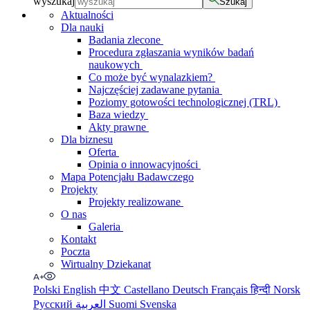
wyszukaj
Szukaj
Aktualności
Dla nauki
Badania zlecone
Procedura zgłaszania wyników badań
naukowych
Co może być wynalazkiem?
Najczęściej zadawane pytania
Poziomy gotowości technologicznej (TRL)
Baza wiedzy
Akty prawne
Dla biznesu
Oferta
Opinia o innowacyjności
Mapa Potencjału Badawczego
Projekty
Projekty realizowane
O nas
Galeria
Kontakt
Poczta
Wirtualny Dziekanat
Polski
English
中文
Castellano
Deutsch
Français
हिन्दी
Norsk
Русский
العربية
Suomi
Svenska