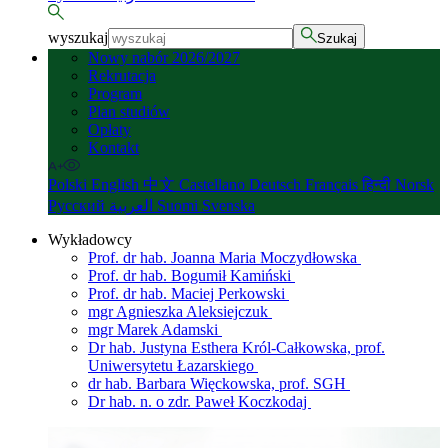
wyszukaj
Szukaj
Nowy nabór 2026/2027
Rekrutacja
Program
Plan studiów
Opłaty
Kontakt
Polski
English
中文
Castellano
Deutsch
Français
हिन्दी
Norsk
Русский
العربية
Suomi
Svenska
Wykładowcy
Prof. dr hab. Joanna Maria Moczydłowska
Prof. dr hab. Bogumił Kamiński
Prof. dr hab. Maciej Perkowski
mgr Agnieszka Aleksiejczuk
mgr Marek Adamski
Dr hab. Justyna Esthera Król-Całkowska, prof.
Uniwersytetu Łazarskiego
dr hab. Barbara Więckowska, prof. SGH
Dr hab. n. o zdr. Paweł Koczkodaj