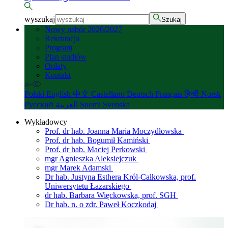
wyszukaj
Szukaj
Nowy nabór 2026/2027
Rekrutacja
Program
Plan studiów
Opłaty
Kontakt
Polski
English
中文
Castellano
Deutsch
Français
हिन्दी
Norsk
Русский
العربية
Suomi
Svenska
Wykładowcy
Prof. dr hab. Joanna Maria Moczydłowska
Prof. dr hab. Bogumił Kamiński
Prof. dr hab. Maciej Perkowski
mgr Agnieszka Aleksiejczuk
mgr Marek Adamski
Dr hab. Justyna Esthera Król-Całkowska, prof.
Uniwersytetu Łazarskiego
dr hab. Barbara Więckowska, prof. SGH
Dr hab. n. o zdr. Paweł Koczkodaj