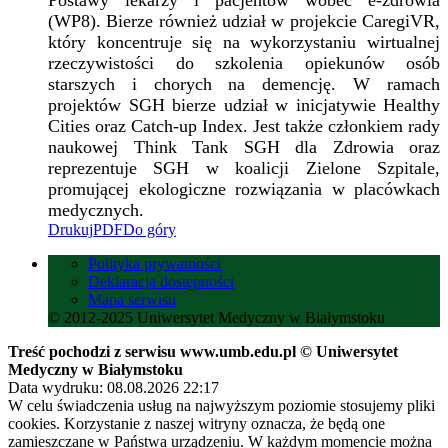
Postawy lekarzy i pacjentów wobec e-zdrowia
(WP8). Bierze również udział w projekcie CaregiVR,
który koncentruje się na wykorzystaniu wirtualnej
rzeczywistości do szkolenia opiekunów osób
starszych i chorych na demencję. W ramach
projektów SGH bierze udział w inicjatywie Healthy
Cities oraz Catch-up Index. Jest także członkiem rady
naukowej Think Tank SGH dla Zdrowia oraz
reprezentuje SGH w koalicji Zielone Szpitale,
promującej ekologiczne rozwiązania w placówkach
medycznych.
Drukuj
PDF
Do góry
Polityka prywatności
Deklaracja dostępności
Mapa serwisu
© 2012-2025 Uniwersytet Medyczny w Białymstoku
Treść pochodzi z serwisu www.umb.edu.pl © Uniwersytet
Medyczny w Białymstoku
Data wydruku: 08.08.2026 22:17
W celu świadczenia usług na najwyższym poziomie stosujemy pliki
cookies. Korzystanie z naszej witryny oznacza, że będą one
zamieszczane w Państwa urządzeniu. W każdym momencie można