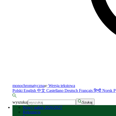
monochromatyczna
Wersja tekstowa
Polski
English
中文
Castellano
Deutsch
Français
हिन्दी
Norsk
Р
wyszukaj
Szukaj
Nowy nabór 2026/2027
Rekrutacja