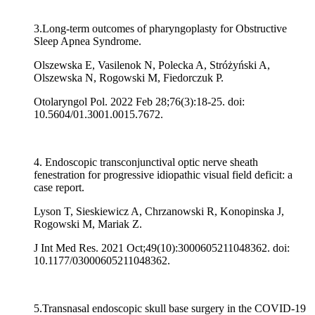
3.Long-term outcomes of pharyngoplasty for Obstructive
Sleep Apnea Syndrome.
Olszewska E, Vasilenok N, Polecka A, Stróżyński A,
Olszewska N, Rogowski M, Fiedorczuk P.
Otolaryngol Pol. 2022 Feb 28;76(3):18-25. doi:
10.5604/01.3001.0015.7672.
4. Endoscopic transconjunctival optic nerve sheath
fenestration for progressive idiopathic visual field deficit: a
case report.
Lyson T, Sieskiewicz A, Chrzanowski R, Konopinska J,
Rogowski M, Mariak Z.
J Int Med Res. 2021 Oct;49(10):3000605211048362. doi:
10.1177/03000605211048362.
5.Transnasal endoscopic skull base surgery in the COVID-19