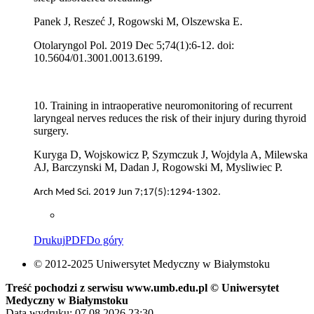
Panek J, Reszeć J, Rogowski M, Olszewska E.
Otolaryngol Pol. 2019 Dec 5;74(1):6-12. doi:
10.5604/01.3001.0013.6199.
10. Training in intraoperative neuromonitoring of recurrent
laryngeal nerves reduces the risk of their injury during thyroid
surgery.
Kuryga D, Wojskowicz P, Szymczuk J, Wojdyla A, Milewska
AJ, Barczynski M, Dadan J, Rogowski M, Mysliwiec P.
Arch Med Sci. 2019 Jun 7;17(5):1294-1302.
Drukuj
PDF
Do góry
© 2012-2025 Uniwersytet Medyczny w Białymstoku
Treść pochodzi z serwisu www.umb.edu.pl © Uniwersytet
Medyczny w Białymstoku
Data wydruku: 07.08.2026 23:30