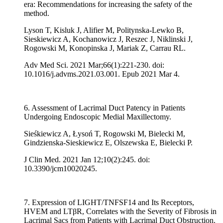
era: Recommendations for increasing the safety of the
method.
Lyson T, Kisluk J, Alifier M, Politynska-Lewko B,
Sieskiewicz A, Kochanowicz J, Reszec J, Niklinski J,
Rogowski M, Konopinska J, Mariak Z, Carrau RL.
Adv Med Sci. 2021 Mar;66(1):221-230. doi:
10.1016/j.advms.2021.03.001. Epub 2021 Mar 4.
6. Assessment of Lacrimal Duct Patency in Patients
Undergoing Endoscopic Medial Maxillectomy.
Sieśkiewicz A, Łysoń T, Rogowski M, Bielecki M,
Gindzienska-Sieskiewicz E, Olszewska E, Bielecki P.
J Clin Med. 2021 Jan 12;10(2):245. doi:
10.3390/jcm10020245.
7. Expression of LIGHT/TNFSF14 and Its Receptors,
HVEM and LTβR, Correlates with the Severity of Fibrosis in
Lacrimal Sacs from Patients with Lacrimal Duct Obstruction.