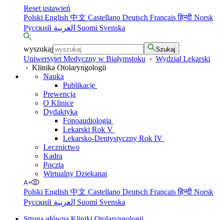
Reset ustawień
Polski
English
中文
Castellano
Deutsch
Français
हिन्दी
Norsk
Русский
العربية
Suomi
Svenska
wyszukaj
Szukaj
Uniwersytet Medyczny w Białymstoku
›
Wydział Lekarski
›
Klinika Otolaryngologii
Nauka
Publikacje
Prewencja
O Klinice
Dydaktyka
Fonoaudiologia
Lekarski Rok V
Lekarsko-Dentystyczny Rok IV
Lecznictwo
Kadra
Poczta
Wirtualny Dziekanat
Polski
English
中文
Castellano
Deutsch
Français
हिन्दी
Norsk
Русский
العربية
Suomi
Svenska
Strona główna Kliniki Otolaryngologii