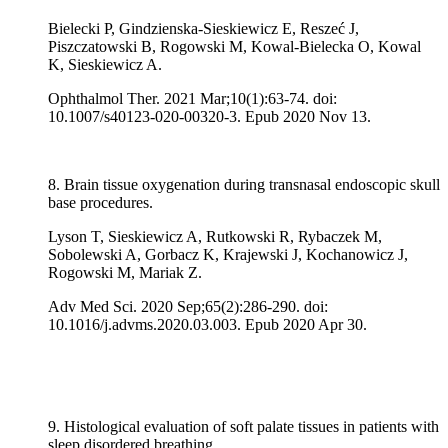
Bielecki P, Gindzienska-Sieskiewicz E, Reszeć J,
Piszczatowski B, Rogowski M, Kowal-Bielecka O, Kowal
K, Sieskiewicz A.
Ophthalmol Ther. 2021 Mar;10(1):63-74. doi:
10.1007/s40123-020-00320-3. Epub 2020 Nov 13.
8. Brain tissue oxygenation during transnasal endoscopic skull
base procedures.
Lyson T, Sieskiewicz A, Rutkowski R, Rybaczek M,
Sobolewski A, Gorbacz K, Krajewski J, Kochanowicz J,
Rogowski M, Mariak Z.
Adv Med Sci. 2020 Sep;65(2):286-290. doi:
10.1016/j.advms.2020.03.003. Epub 2020 Apr 30.
9. Histological evaluation of soft palate tissues in patients with
sleep disordered breathing.