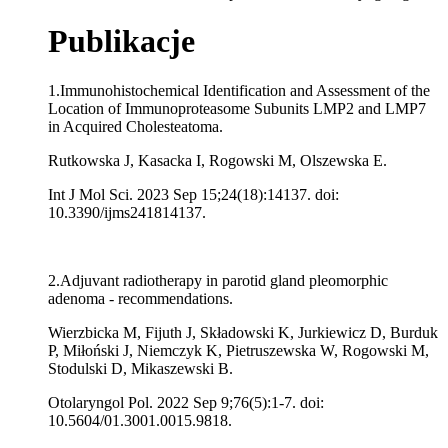
Publikacje
1.Immunohistochemical Identification and Assessment of the
Location of Immunoproteasome Subunits LMP2 and LMP7
in Acquired Cholesteatoma.
Rutkowska J, Kasacka I, Rogowski M, Olszewska E.
Int J Mol Sci. 2023 Sep 15;24(18):14137. doi:
10.3390/ijms241814137.
2.Adjuvant radiotherapy in parotid gland pleomorphic
adenoma - recommendations.
Wierzbicka M, Fijuth J, Składowski K, Jurkiewicz D, Burduk
P, Miłoński J, Niemczyk K, Pietruszewska W, Rogowski M,
Stodulski D, Mikaszewski B.
Otolaryngol Pol. 2022 Sep 9;76(5):1-7. doi:
10.5604/01.3001.0015.9818.