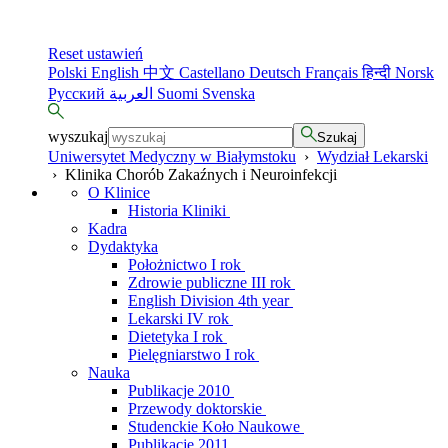
Reset ustawień
Polski
English
中文
Castellano
Deutsch
Français
हिन्दी
Norsk
Русский
العربية
Suomi
Svenska
wyszukaj
Szukaj
Uniwersytet Medyczny w Białymstoku
›
Wydział Lekarski
›
Klinika Chorób Zakaźnych i Neuroinfekcji
O Klinice
Historia Kliniki
Kadra
Dydaktyka
Położnictwo I rok
Zdrowie publiczne III rok
English Division 4th year
Lekarski IV rok
Dietetyka I rok
Pielęgniarstwo I rok
Nauka
Publikacje 2010
Przewody doktorskie
Studenckie Koło Naukowe
Publikacje 2011