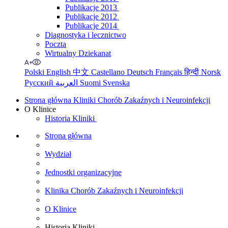
Publikacje 2013
Publikacje 2012
Publikacje 2014
Diagnostyka i lecznictwo
Poczta
Wirtualny Dziekanat
Polski
English
中文
Castellano
Deutsch
Français
हिन्दी
Norsk
Русский
العربية
Suomi
Svenska
Strona główna Kliniki Chorób Zakaźnych i Neuroinfekcji
O Klinice
Historia Kliniki
Strona główna
Wydział
Jednostki organizacyjne
Klinika Chorób Zakaźnych i Neuroinfekcji
O Klinice
Historia Kliniki