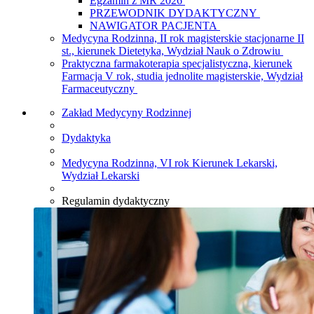
Egzamin z MR 2026
PRZEWODNIK DYDAKTYCZNY
NAWIGATOR PACJENTA
Medycyna Rodzinna, II rok magisterskie stacjonarne II
st., kierunek Dietetyka, Wydział Nauk o Zdrowiu
Praktyczna farmakoterapia specjalistyczna, kierunek
Farmacja V rok, studia jednolite magisterskie, Wydział
Farmaceutyczny
Zakład Medycyny Rodzinnej
Dydaktyka
Medycyna Rodzinna, VI rok Kierunek Lekarski,
Wydział Lekarski
Regulamin dydaktyczny