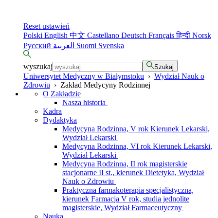
Reset ustawień
Polski
English
中文
Castellano
Deutsch
Français
हिन्दी
Norsk
Русский
العربية
Suomi
Svenska
wyszukaj
Szukaj
Uniwersytet Medyczny w Białymstoku
›
Wydział Nauk o
Zdrowiu
›
Zakład Medycyny Rodzinnej
O Zakładzie
Nasza historia
Kadra
Dydaktyka
Medycyna Rodzinna, V rok Kierunek Lekarski,
Wydział Lekarski
Medycyna Rodzinna, VI rok Kierunek Lekarski,
Wydział Lekarski
Medycyna Rodzinna, II rok magisterskie
stacjonarne II st., kierunek Dietetyka, Wydział
Nauk o Zdrowiu
Praktyczna farmakoterapia specjalistyczna,
kierunek Farmacja V rok, studia jednolite
magisterskie, Wydział Farmaceutyczny
Nauka