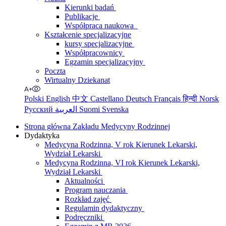
Kierunki badań
Publikacje
Współpraca naukowa
Kształcenie specjalizacyjne
kursy specjalizacyjne
Współpracownicy
Egzamin specjalizacyjny
Poczta
Wirtualny Dziekanat
Polski
English
中文
Castellano
Deutsch
Français
हिन्दी
Norsk
Русский
العربية
Suomi
Svenska
Strona główna Zakładu Medycyny Rodzinnej
Dydaktyka
Medycyna Rodzinna, V rok Kierunek Lekarski,
Wydział Lekarski
Medycyna Rodzinna, VI rok Kierunek Lekarski,
Wydział Lekarski
Aktualności
Program nauczania
Rozkład zajęć
Regulamin dydaktyczny
Podręczniki