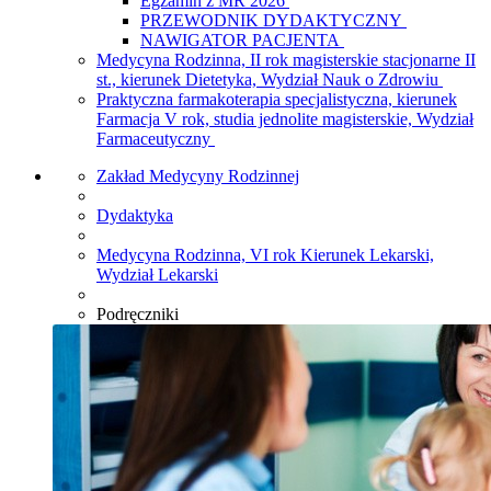
Egzamin z MR 2026
PRZEWODNIK DYDAKTYCZNY
NAWIGATOR PACJENTA
Medycyna Rodzinna, II rok magisterskie stacjonarne II
st., kierunek Dietetyka, Wydział Nauk o Zdrowiu
Praktyczna farmakoterapia specjalistyczna, kierunek
Farmacja V rok, studia jednolite magisterskie, Wydział
Farmaceutyczny
Zakład Medycyny Rodzinnej
Dydaktyka
Medycyna Rodzinna, VI rok Kierunek Lekarski,
Wydział Lekarski
Podręczniki