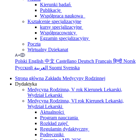
Kierunki badań
Publikacje
Współpraca naukowa
Kształcenie specjalizacyjne
kursy specjalizacyjne
Współpracownicy
Egzamin specjalizacyjny
Poczta
Wirtualny Dziekanat
Polski
English
中文
Castellano
Deutsch
Français
हिन्दी
Norsk
Русский
العربية
Suomi
Svenska
Strona główna Zakładu Medycyny Rodzinnej
Dydaktyka
Medycyna Rodzinna, V rok Kierunek Lekarski,
Wydział Lekarski
Medycyna Rodzinna, VI rok Kierunek Lekarski,
Wydział Lekarski
Aktualności
Program nauczania
Rozkład zajęć
Regulamin dydaktyczny
Podręczniki