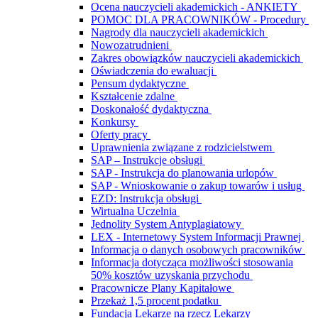
Ocena nauczycieli akademickich - ANKIETY
POMOC DLA PRACOWNIKÓW - Procedury
Nagrody dla nauczycieli akademickich
Nowozatrudnieni
Zakres obowiązków nauczycieli akademickich
Oświadczenia do ewaluacji
Pensum dydaktyczne
Kształcenie zdalne
Doskonałość dydaktyczna
Konkursy
Oferty pracy
Uprawnienia związane z rodzicielstwem
SAP – Instrukcje obsługi
SAP - Instrukcja do planowania urlopów
SAP - Wnioskowanie o zakup towarów i usług
EZD: Instrukcja obsługi
Wirtualna Uczelnia
Jednolity System Antyplagiatowy
LEX - Internetowy System Informacji Prawnej
Informacja o danych osobowych pracowników
Informacja dotycząca możliwości stosowania
50% kosztów uzyskania przychodu
Pracownicze Plany Kapitałowe
Przekaż 1,5 procent podatku
Fundacja Lekarze na rzecz Lekarzy