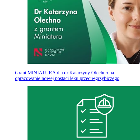
Grant MINIATURA dla dr Katarzyny Olechno na
opracowanie nowej postaci leku przeciwgrzybiczego