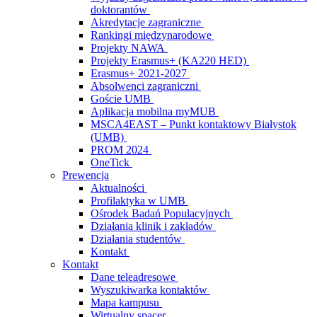
doktorantów
Akredytacje zagraniczne
Rankingi międzynarodowe
Projekty NAWA
Projekty Erasmus+ (KA220 HED)
Erasmus+ 2021-2027
Absolwenci zagraniczni
Goście UMB
Aplikacja mobilna myMUB
MSCA4EAST – Punkt kontaktowy Białystok
(UMB)
PROM 2024
OneTick
Prewencja
Aktualności
Profilaktyka w UMB
Ośrodek Badań Populacyjnych
Działania klinik i zakładów
Działania studentów
Kontakt
Kontakt
Dane teleadresowe
Wyszukiwarka kontaktów
Mapa kampusu
Wirtualny spacer