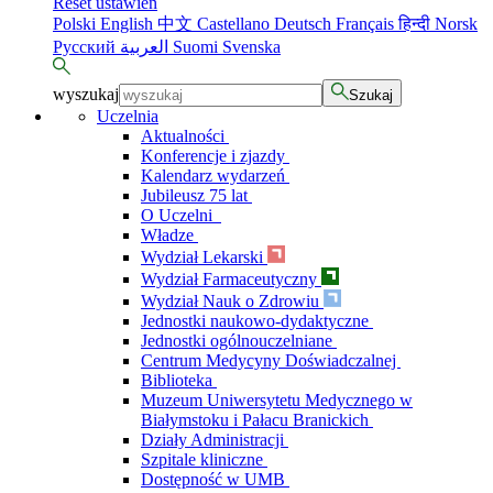
Reset ustawień
Polski
English
中文
Castellano
Deutsch
Français
हिन्दी
Norsk
Русский
العربية
Suomi
Svenska
wyszukaj
Szukaj
Uczelnia
Aktualności
Konferencje i zjazdy
Kalendarz wydarzeń
Jubileusz 75 lat
O Uczelni
Władze
Wydział Lekarski
Wydział Farmaceutyczny
Wydział Nauk o Zdrowiu
Jednostki naukowo-dydaktyczne
Jednostki ogólnouczelniane
Centrum Medycyny Doświadczalnej
Biblioteka
Muzeum Uniwersytetu Medycznego w
Białymstoku i Pałacu Branickich
Działy Administracji
Szpitale kliniczne
Dostępność w UMB