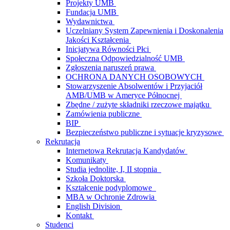
Projekty UMB
Fundacja UMB
Wydawnictwa
Uczelniany System Zapewnienia i Doskonalenia
Jakości Kształcenia
Inicjatywa Równości Płci
Społeczna Odpowiedzialność UMB
Zgłoszenia naruszeń prawa
OCHRONA DANYCH OSOBOWYCH
Stowarzyszenie Absolwentów i Przyjaciół
AMB/UMB w Ameryce Północnej
Zbędne / zużyte składniki rzeczowe majątku
Zamówienia publiczne
BIP
Bezpieczeństwo publiczne i sytuacje kryzysowe
Rekrutacja
Internetowa Rekrutacja Kandydatów
Komunikaty
Studia jednolite, I, II stopnia
Szkoła Doktorska
Kształcenie podyplomowe
MBA w Ochronie Zdrowia
English Division
Kontakt
Studenci