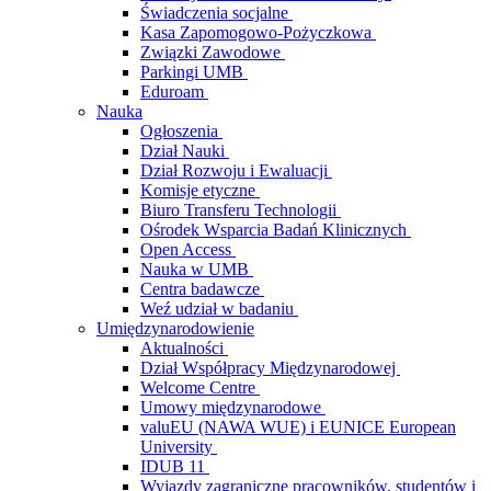
Świadczenia socjalne
Kasa Zapomogowo-Pożyczkowa
Związki Zawodowe
Parkingi UMB
Eduroam
Nauka
Ogłoszenia
Dział Nauki
Dział Rozwoju i Ewaluacji
Komisje etyczne
Biuro Transferu Technologii
Ośrodek Wsparcia Badań Klinicznych
Open Access
Nauka w UMB
Centra badawcze
Weź udział w badaniu
Umiędzynarodowienie
Aktualności
Dział Współpracy Międzynarodowej
Welcome Centre
Umowy międzynarodowe
valuEU (NAWA WUE) i EUNICE European
University
IDUB 11
Wyjazdy zagraniczne pracowników, studentów i