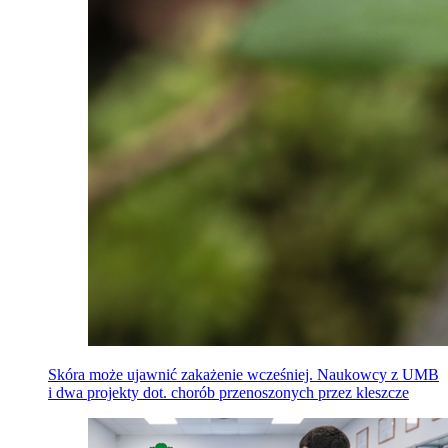
Skóra może ujawnić zakażenie wcześniej. Naukowcy z UMB
i dwa projekty dot. chorób przenoszonych przez kleszcze