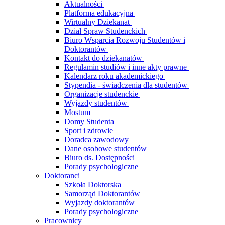
Aktualności
Platforma edukacyjna
Wirtualny Dziekanat
Dział Spraw Studenckich
Biuro Wsparcia Rozwoju Studentów i
Doktorantów
Kontakt do dziekanatów
Regulamin studiów i inne akty prawne
Kalendarz roku akademickiego
Stypendia - świadczenia dla studentów
Organizacje studenckie
Wyjazdy studentów
Mostum
Domy Studenta
Sport i zdrowie
Doradca zawodowy
Dane osobowe studentów
Biuro ds. Dostępności
Porady psychologiczne
Doktoranci
Szkoła Doktorska
Samorząd Doktorantów
Wyjazdy doktorantów
Porady psychologiczne
Pracownicy