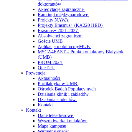
doktorantów
Akredytacje zagraniczne
Rankingi międzynarodowe
Projekty NAWA
Projekty Erasmus+ (KA220 HED)
Erasmus+ 2021-2027
Absolwenci zagraniczni
Goście UMB
Aplikacja mobilna myMUB
MSCA4EAST – Punkt kontaktowy Białystok
(UMB)
PROM 2024
OneTick
Prewencja
Aktualności
Profilaktyka w UMB
Ośrodek Badań Populacyjnych
Działania klinik i zakładów
Działania studentów
Kontakt
Kontakt
Dane teleadresowe
Wyszukiwarka kontaktów
Mapa kampusu
Wirtualny spacer