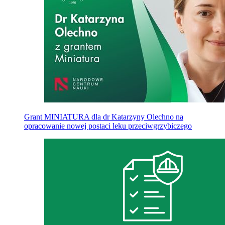
Grant MINIATURA dla dr Katarzyny Olechno na
opracowanie nowej postaci leku przeciwgrzybiczego