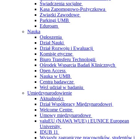
Świadczenia socjalne
Kasa Zapomogowo-Pożyczkowa
Związki Zawodowe
Parkingi UMB
Eduroam
Nauka
Ogłoszenia
Dział Nauki
Dział Rozwoju i Ewaluacji
Komisje etyczne
Biuro Transferu Technologii
Ośrodek Wsparcia Badań Klinicznych
Open Access
Nauka w UMB
Centra badawcze
Weź udział w badaniu
Umiędzynarodowienie
Aktualności
Dział Współpracy Międzynarodowej
Welcome Centre
Umowy międzynarodowe
valuEU (NAWA WUE) i EUNICE European
University
IDUB 11
Wyjazdy zagraniczne pracowników, studentów i