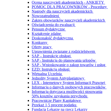
Ocena nauczycieli akademickich - ANKIETY
POMOC DLA PRACOWNIKÓW - Procedury
Nagrody dla nauczycieli akademickich
Nowozatrudnieni
Zakres obowiązków nauczycieli akademickich
Oświadczenia do ewaluacji
Pensum dydaktyczne
Kształcenie zdalne
Doskonałość dydaktyczna
Konkursy
Oferty pracy
Uprawnienia związane z rodzicielstwem
SAP – Instrukcje obsługi
SAP - Instrukcja do planowania urlopów
SAP - Wnioskowanie o zakup towarów i usług
EZD: Instrukcja obsługi
Wirtualna Uczelnia
Jednolity System Antyplagiatowy
LEX - Internetowy System Informacji Prawnej
Informacja o danych osobowych pracowników
Informacja dotycząca możliwości stosowania
50% kosztów uzyskania przychodu
Pracownicze Plany Kapitałowe
Przekaż 1,5 procent podatku
Fundacja Lekarze na rzecz Lekarzy