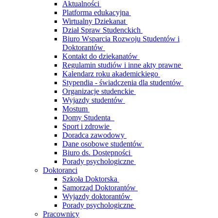
Aktualności
Platforma edukacyjna
Wirtualny Dziekanat
Dział Spraw Studenckich
Biuro Wsparcia Rozwoju Studentów i
Doktorantów
Kontakt do dziekanatów
Regulamin studiów i inne akty prawne
Kalendarz roku akademickiego
Stypendia - świadczenia dla studentów
Organizacje studenckie
Wyjazdy studentów
Mostum
Domy Studenta
Sport i zdrowie
Doradca zawodowy
Dane osobowe studentów
Biuro ds. Dostępności
Porady psychologiczne
Doktoranci
Szkoła Doktorska
Samorząd Doktorantów
Wyjazdy doktorantów
Porady psychologiczne
Pracownicy