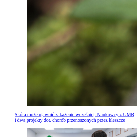
Skóra może ujawnić zakażenie wcześniej. Naukowcy z UMB
i dwa projekty dot. chorób przenoszonych przez kleszcze