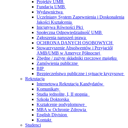
Projekty UMB
Fundacja UMB
Wydawnictwa
Uczelniany System Zapewnienia i Doskonalenia
Jakości Kształcenia
Inicjatywa Równości Płci
Społeczna Odpowiedzialność UMB
Zgłoszenia naruszeń prawa
OCHRONA DANYCH OSOBOWYCH
Stowarzyszenie Absolwentów i Przyjaciół
AMB/UMB w Ameryce Północnej
Zbędne / zużyte składniki rzeczowe majątku
Zamówienia publiczne
BIP
Bezpieczeństwo publiczne i sytuacje kryzysowe
Rekrutacja
Internetowa Rekrutacja Kandydatów
Komunikaty
Studia jednolite, I, II stopnia
Szkoła Doktorska
Kształcenie podyplomowe
MBA w Ochronie Zdrowia
English Division
Kontakt
Studenci