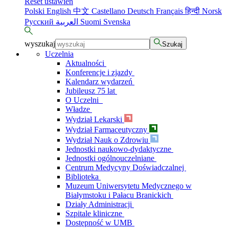
Reset ustawień
Polski
English
中文
Castellano
Deutsch
Français
हिन्दी
Norsk
Русский
العربية
Suomi
Svenska
wyszukaj
Szukaj
Uczelnia
Aktualności
Konferencje i zjazdy
Kalendarz wydarzeń
Jubileusz 75 lat
O Uczelni
Władze
Wydział Lekarski
Wydział Farmaceutyczny
Wydział Nauk o Zdrowiu
Jednostki naukowo-dydaktyczne
Jednostki ogólnouczelniane
Centrum Medycyny Doświadczalnej
Biblioteka
Muzeum Uniwersytetu Medycznego w
Białymstoku i Pałacu Branickich
Działy Administracji
Szpitale kliniczne
Dostępność w UMB