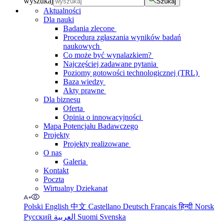
wyszukaj
Szukaj
Aktualności
Dla nauki
Badania zlecone
Procedura zgłaszania wyników badań
naukowych
Co może być wynalazkiem?
Najczęściej zadawane pytania
Poziomy gotowości technologicznej (TRL)
Baza wiedzy
Akty prawne
Dla biznesu
Oferta
Opinia o innowacyjności
Mapa Potencjału Badawczego
Projekty
Projekty realizowane
O nas
Galeria
Kontakt
Poczta
Wirtualny Dziekanat
Polski
English
中文
Castellano
Deutsch
Français
हिन्दी
Norsk
Русский
العربية
Suomi
Svenska