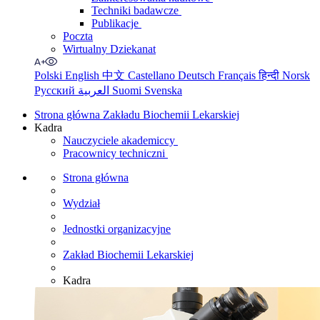
Techniki badawcze
Publikacje
Poczta
Wirtualny Dziekanat
Polski
English
中文
Castellano
Deutsch
Français
हिन्दी
Norsk
Русский
العربية
Suomi
Svenska
Strona główna Zakładu Biochemii Lekarskiej
Kadra
Nauczyciele akademiccy
Pracownicy techniczni
Strona główna
Wydział
Jednostki organizacyjne
Zakład Biochemii Lekarskiej
Kadra