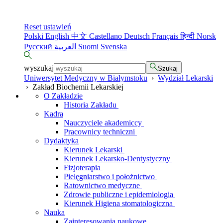
Reset ustawień
Polski
English
中文
Castellano
Deutsch
Français
हिन्दी
Norsk
Русский
العربية
Suomi
Svenska
wyszukaj
Szukaj
Uniwersytet Medyczny w Białymstoku
›
Wydział Lekarski
›
Zakład Biochemii Lekarskiej
O Zakładzie
Historia Zakładu
Kadra
Nauczyciele akademiccy
Pracownicy techniczni
Dydaktyka
Kierunek Lekarski
Kierunek Lekarsko-Dentystyczny
Fizjoterapia
Pielęgniarstwo i położnictwo
Ratownictwo medyczne
Zdrowie publiczne i epidemiologia
Kierunek Higiena stomatologiczna
Nauka
Zainteresowania naukowe