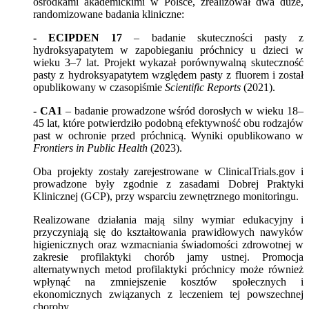
ośrodkami akademickimi w Polsce, zrealizował dwa duże,
randomizowane badania kliniczne:
- ECIPDEN 17
– badanie skuteczności pasty z
hydroksyapatytem w zapobieganiu próchnicy u dzieci w
wieku 3–7 lat. Projekt wykazał porównywalną skuteczność
pasty z hydroksyapatytem względem pasty z fluorem i został
opublikowany w czasopiśmie
Scientific Reports
(2021).
- CA1
– badanie prowadzone wśród dorosłych w wieku 18–
45 lat, które potwierdziło podobną efektywność obu rodzajów
past w ochronie przed próchnicą. Wyniki opublikowano w
Frontiers in Public Health
(2023).
Oba projekty zostały zarejestrowane w ClinicalTrials.gov i
prowadzone były zgodnie z zasadami Dobrej Praktyki
Klinicznej (GCP), przy wsparciu zewnętrznego monitoringu.
Realizowane działania mają silny wymiar edukacyjny i
przyczyniają się do kształtowania prawidłowych nawyków
higienicznych oraz wzmacniania świadomości zdrowotnej w
zakresie profilaktyki chorób jamy ustnej. Promocja
alternatywnych metod profilaktyki próchnicy może również
wpłynąć na zmniejszenie kosztów społecznych i
ekonomicznych związanych z leczeniem tej powszechnej
choroby.