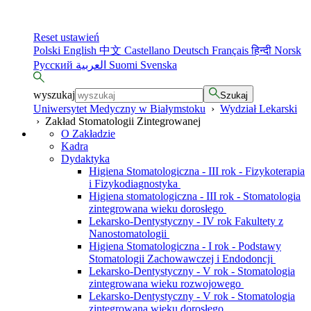
Reset ustawień
Polski
English
中文
Castellano
Deutsch
Français
हिन्दी
Norsk
Русский
العربية
Suomi
Svenska
wyszukaj
Szukaj
Uniwersytet Medyczny w Białymstoku
›
Wydział Lekarski
›
Zakład Stomatologii Zintegrowanej
O Zakładzie
Kadra
Dydaktyka
Higiena Stomatologiczna - III rok - Fizykoterapia
i Fizykodiagnostyka
Higiena stomatologiczna - III rok - Stomatologia
zintegrowana wieku dorosłego
Lekarsko-Dentystyczny - IV rok Fakultety z
Nanostomatologii
Higiena Stomatologiczna - I rok - Podstawy
Stomatologii Zachowawczej i Endodoncji
Lekarsko-Dentystyczny - V rok - Stomatologia
zintegrowana wieku rozwojowego
Lekarsko-Dentystyczny - V rok - Stomatologia
zintegrowana wieku dorosłego