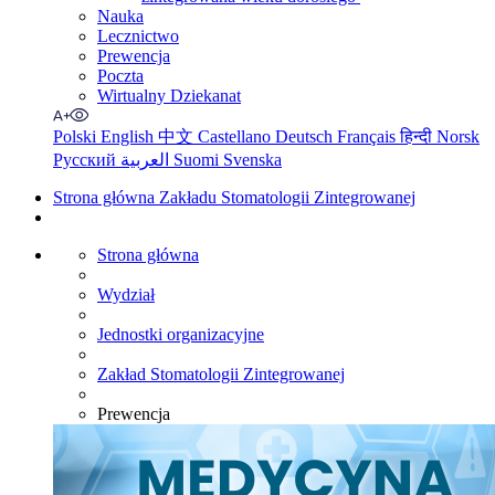
Nauka
Lecznictwo
Prewencja
Poczta
Wirtualny Dziekanat
Polski
English
中文
Castellano
Deutsch
Français
हिन्दी
Norsk
Русский
العربية
Suomi
Svenska
Strona główna Zakładu Stomatologii Zintegrowanej
Strona główna
Wydział
Jednostki organizacyjne
Zakład Stomatologii Zintegrowanej
Prewencja