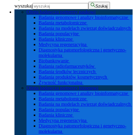
wyszukaj
Szukaj
Oferta badawcza partnerzy naukowi
Badania genomowe i analizy bioinformatyczne
Badania metabolomiczne
Badania na modelach zwierząt doświadczalnych
Badania populacyjne
Badania kliniczne
Medycyna regeneracyjna
Diagnostyka patomorfologiczna i genetyczno-
molekularna
Biobankowanie
Badania radiofarmaceutyków
Badania środków leczniczych
Badania produktów kosmetycznych
Żywność funkcjonalna
Oferta badawcza partnerzy biznesowi
Badania genomowe i analizy bioinformatyczne
Badania metabolomiczne
Badania na modelach zwierząt doświadczalnych
Badania populacyjne
Badania kliniczne
Medycyna regeneracyjna
Diagnostyka patomorfologiczna i genetyczno-
molekularna