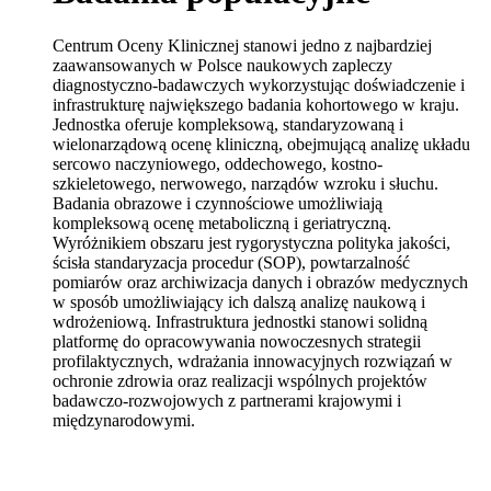
Centrum Oceny Klinicznej stanowi jedno z najbardziej
zaawansowanych w Polsce naukowych zapleczy
diagnostyczno-badawczych wykorzystując doświadczenie i
infrastrukturę największego badania kohortowego w kraju.
Jednostka oferuje kompleksową, standaryzowaną i
wielonarządową ocenę kliniczną, obejmującą analizę układu
sercowo naczyniowego, oddechowego, kostno-
szkieletowego, nerwowego, narządów wzroku i słuchu.
Badania obrazowe i czynnościowe umożliwiają
kompleksową ocenę metaboliczną i geriatryczną.
Wyróżnikiem obszaru jest rygorystyczna polityka jakości,
ścisła standaryzacja procedur (SOP), powtarzalność
pomiarów oraz archiwizacja danych i obrazów medycznych
w sposób umożliwiający ich dalszą analizę naukową i
wdrożeniową. Infrastruktura jednostki stanowi solidną
platformę do opracowywania nowoczesnych strategii
profilaktycznych, wdrażania innowacyjnych rozwiązań w
ochronie zdrowia oraz realizacji wspólnych projektów
badawczo-rozwojowych z partnerami krajowymi i
międzynarodowymi.