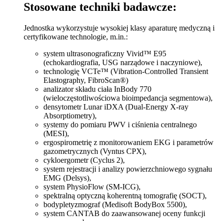
Stosowane techniki badawcze:
Jednostka wykorzystuje wysokiej klasy aparaturę medyczną i
certyfikowane technologie, m.in.:
system ultrasonograficzny Vivid™ E95
(echokardiografia, USG narządowe i naczyniowe),
technologię VCTe™ (Vibration-Controlled Transient
Elastography, FibroScan®)
analizator składu ciała InBody 770
(wieloczęstotliwościowa bioimpedancja segmentowa),
densytometr Lunar iDXA (Dual-Energy X-ray
Absorptiometry),
systemy do pomiaru PWV i ciśnienia centralnego
(MESI),
ergospirometrię z monitorowaniem EKG i parametrów
gazometrycznych (Vyntus CPX),
cykloergometr (Cyclus 2),
system rejestracji i analizy powierzchniowego sygnału
EMG (Delsys),
system PhysioFlow (SM-ICG),
spektralną optyczną koherentną tomografię (SOCT),
bodypletyzmograf (Medisoft BodyBox 5500),
system CANTAB do zaawansowanej oceny funkcji