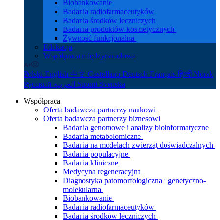
Biobankowanie
Badania radiofarmaceutyków
Badania środków leczniczych
Badania produktów kosmetycznych
Żywność funkcjonalna
Edukacja
Współpraca międzynarodowa
Polski
English
中文
Castellano
Deutsch
Français
हिन्दी
Norsk
Русский
العربية
Suomi
Svenska
Współpraca
Oferta badawcza partnerzy naukowi
Oferta badawcza partnerzy biznesowi
Badania genomowe i analizy bioinformatyczne
Badania metabolomiczne
Badania na modelach zwierząt doświadczalnych
Badania populacyjne
Badania kliniczne
Medycyna regeneracyjna
Diagnostyka patomorfologiczna i genetyczno-
molekularna
Biobankowanie
Badania radiofarmaceutyków
Badania środków leczniczych