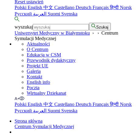
Reset ustawień
Polski
English
中文
Castellano
Deutsch
Français
हिन्दी
Norsk
Русский
العربية
Suomi
Svenska
wyszukaj
Szukaj
Uniwersytet Medyczny w Białymstoku
›
›
Centrum
Symulacji Medycznej
Aktualności
O Centrum
Edukacja w CSM
Przewodnik dydaktyczny
Projekt UE
Galeria
Kontakt
English info
Poczta
Wirtualny Dziekanat
Polski
English
中文
Castellano
Deutsch
Français
हिन्दी
Norsk
Русский
العربية
Suomi
Svenska
Strona główna
Centrum Symulacji Medycznej