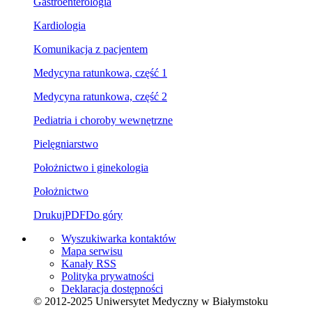
Gastroenterologia
Kardiologia
Komunikacja z pacjentem
Medycyna ratunkowa, część 1
Medycyna ratunkowa, część 2
Pediatria i choroby wewnętrzne
Pielęgniarstwo
Położnictwo i ginekologia
Położnictwo
Drukuj
PDF
Do góry
Wyszukiwarka kontaktów
Mapa serwisu
Kanały RSS
Polityka prywatności
Deklaracja dostępności
© 2012-2025 Uniwersytet Medyczny w Białymstoku